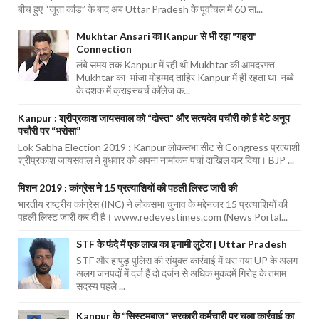
बीच हुए “जूता कांड” के बाद अब Uttar Pradesh के पूर्वांचल में 60 सा...
Mukhtar Ansari का Kanpur से भी रहा "गहरा"
Connection
लंबे समय तक Kanpur में रही थी Mukhtar की आमदरफ्त
Mukhtar का भांजा मोहम्मद ताहिर Kanpur में ही रहता था नब्बे
के दशक में क्राइस्चर्च कॉलेज क...
Kanpur : श्रीप्रकाश जायसवाल को “दोस्त" और सत्यदेव पचौरी को है बेटे अनूप
पचौरी पर “भरोसा”
Lok Sabha Election 2019 : Kanpur लोकसभा सीट से Congress प्रत्याशी
श्रीप्रकाश जायसवाल ने बुधवार को अपना नामांकन पर्चा दाखिल कर दिया। BJP ...
मिशन 2019 : कांग्रेस ने 15 प्रत्याशियों की पहली लिस्ट जारी की
भारतीय राष्ट्रीय कांग्रेस (INC) ने लोकसभा चुनाव के मद्देनजर 15 प्रत्याशियों की
पहली लिस्ट जारी कर दी है। www.redeyestimes.com (News Portal...
STF के फंदे में एक लाख का इनामी लुटेरा | Uttar Pradesh
STF और हापुड़ पुलिस की संयुक्त कार्रवाई में धरा गया UP के अलग-
अलग जनपदों में दर्ज हैं दो दर्जन से अधिक मुकदमें गिरोह के तमाम
सदस्य पहले ...
Kanpur के “सिस्टमबाज” सरकारी कर्मचारी पर चला कार्रवाई का