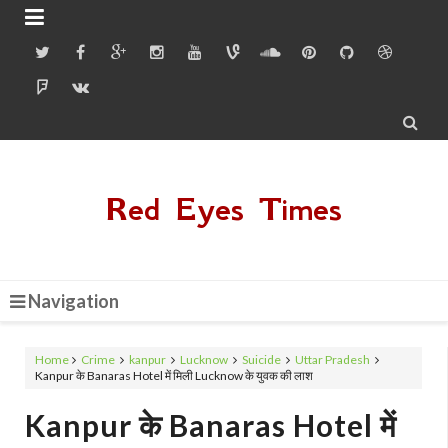


Red Eyes Times
Navigation
Home
Crime
kanpur
Lucknow
Suicide
Uttar Pradesh
Kanpur के Banaras Hotel में मिली Lucknow के युवक की लाश
Kanpur के Banaras Hotel में