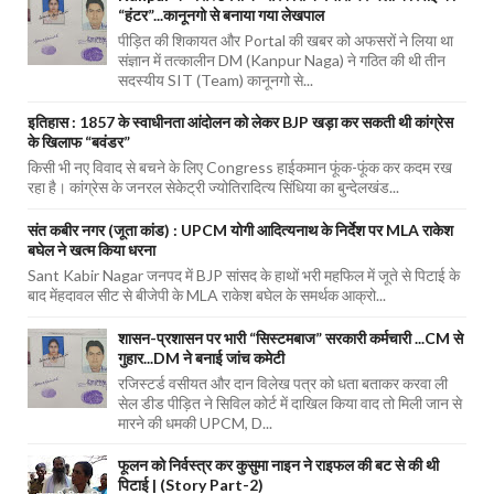
“हंटर”...कानूनगो से बनाया गया लेखपाल
पीड़ित की शिकायत और Portal की खबर को अफसरों ने लिया था
संज्ञान में तत्कालीन DM (Kanpur Naga) ने गठित की थी तीन
सदस्यीय SIT (Team) कानूनगो से...
इतिहास : 1857 के स्वाधीनता आंदोलन को लेकर BJP खड़ा कर सकती थी कांग्रेस
के खिलाफ “बवंडर”
किसी भी नए विवाद से बचने के लिए Congress हाईकमान फूंक-फूंक कर कदम रख
रहा है। कांग्रेस के जनरल सेकेट्री ज्योतिरादित्य सिंधिया का बुन्देलखंड...
संत कबीर नगर (जूता कांड) : UPCM योगी आदित्यनाथ के निर्देश पर MLA राकेश
बघेल ने खत्म किया धरना
Sant Kabir Nagar जनपद में BJP सांसद के हाथों भरी महफिल में जूते से पिटाई के
बाद मेंहदावल सीट से बीजेपी के MLA राकेश बघेल के समर्थक आक्रो...
शासन-प्रशासन पर भारी “सिस्टमबाज” सरकारी कर्मचारी ...CM से
गुहार...DM ने बनाई जांच कमेटी
रजिस्टर्ड वसीयत और दान विलेख पत्र को धता बताकर करवा ली
सेल डीड पीड़ित ने सिविल कोर्ट में दाखिल किया वाद तो मिली जान से
मारने की धमकी UPCM, D...
फूलन को निर्वस्त्र कर कुसुमा नाइन ने राइफल की बट से की थी
पिटाई | (Story Part-2)