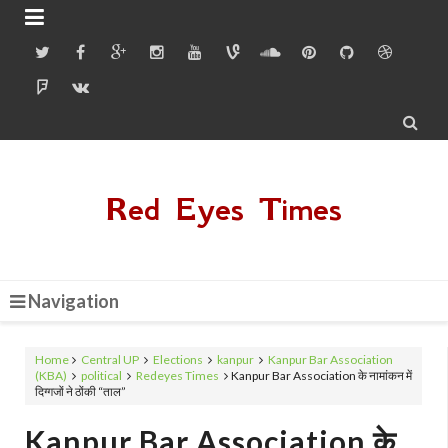


Red Eyes Times
Navigation
Home
Central UP
Elections
kanpur
Kanpur Bar Association
(KBA)
political
Redeyes Times
Kanpur Bar Association के नामांकन में
दिग्गजों ने ठोंकी “ताल”
Kanpur Bar Association के