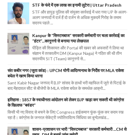
STF के फंदे में एक लाख का इनामी लुटेरा | Uttar Pradesh
STF और हापुड़ पुलिस की संयुक्त कार्रवाई में धरा गया UP के अलग-
अलग जनपदों में दर्ज हैं दो दर्जन से अधिक मुकदमें गिरोह के तमाम
सदस्य पहले ...
Kanpur के “सिस्टमबाज” सरकारी कर्मचारी पर चला कार्रवाई का
“हंटर”...कानूनगो से बनाया गया लेखपाल
पीड़ित की शिकायत और Portal की खबर को अफसरों ने लिया था
संज्ञान में तत्कालीन DM (Kanpur Naga) ने गठित की थी तीन
सदस्यीय SIT (Team) कानूनगो से...
संत कबीर नगर (जूता कांड) : UPCM योगी आदित्यनाथ के निर्देश पर MLA राकेश
बघेल ने खत्म किया धरना
Sant Kabir Nagar जनपद में BJP सांसद के हाथों भरी महफिल में जूते से पिटाई के
बाद मेंहदावल सीट से बीजेपी के MLA राकेश बघेल के समर्थक आक्रो...
इतिहास : 1857 के स्वाधीनता आंदोलन को लेकर BJP खड़ा कर सकती थी कांग्रेस
के खिलाफ “बवंडर”
किसी भी नए विवाद से बचने के लिए Congress हाईकमान फूंक-फूंक कर कदम रख
रहा है। कांग्रेस के जनरल सेकेट्री ज्योतिरादित्य सिंधिया का बुन्देलखंड...
शासन-प्रशासन पर भारी “सिस्टमबाज” सरकारी कर्मचारी ...CM से
गुहार...DM ने बनाई जांच कमेटी