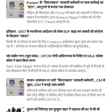
Kanpur के “सिस्टमबाज” सरकारी कर्मचारी पर चला कार्रवाई का
“हंटर”...कानूनगो से बनाया गया लेखपाल
पीड़ित की शिकायत और Portal की खबर को अफसरों ने लिया था
संज्ञान में तत्कालीन DM (Kanpur Naga) ने गठित की थी तीन
सदस्यीय SIT (Team) कानूनगो से...
इतिहास : 1857 के स्वाधीनता आंदोलन को लेकर BJP खड़ा कर सकती थी कांग्रेस
के खिलाफ “बवंडर”
किसी भी नए विवाद से बचने के लिए Congress हाईकमान फूंक-फूंक कर कदम रख
रहा है। कांग्रेस के जनरल सेकेट्री ज्योतिरादित्य सिंधिया का बुन्देलखंड...
संत कबीर नगर (जूता कांड) : UPCM योगी आदित्यनाथ के निर्देश पर MLA राकेश
बघेल ने खत्म किया धरना
Sant Kabir Nagar जनपद में BJP सांसद के हाथों भरी महफिल में जूते से पिटाई के
बाद मेंहदावल सीट से बीजेपी के MLA राकेश बघेल के समर्थक आक्रो...
शासन-प्रशासन पर भारी “सिस्टमबाज” सरकारी कर्मचारी ...CM से
गुहार...DM ने बनाई जांच कमेटी
रजिस्टर्ड वसीयत और दान विलेख पत्र को धता बताकर करवा ली
सेल डीड पीड़ित ने सिविल कोर्ट में दाखिल किया वाद तो मिली जान से
मारने की धमकी UPCM, D...
फूलन को निर्वस्त्र कर कुसुमा नाइन ने राइफल की बट से की थी