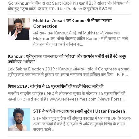
Gorakhpur की सीमा से सटे Sant Kabir Nagar में BJP सांसद और विधायक के
बीच हुए “जूता कांड” के बाद अब Uttar Pradesh के पूर्वांचल में 60 सा...
Mukhtar Ansari का Kanpur से भी रहा "गहरा"
Connection
लंबे समय तक Kanpur में रही थी Mukhtar की आमदरफ्त
Mukhtar का भांजा मोहम्मद ताहिर Kanpur में ही रहता था नब्बे
के दशक में क्राइस्चर्च कॉलेज क...
Kanpur : श्रीप्रकाश जायसवाल को “दोस्त" और सत्यदेव पचौरी को है बेटे अनूप
पचौरी पर “भरोसा”
Lok Sabha Election 2019 : Kanpur लोकसभा सीट से Congress प्रत्याशी
श्रीप्रकाश जायसवाल ने बुधवार को अपना नामांकन पर्चा दाखिल कर दिया। BJP ...
मिशन 2019 : कांग्रेस ने 15 प्रत्याशियों की पहली लिस्ट जारी की
भारतीय राष्ट्रीय कांग्रेस (INC) ने लोकसभा चुनाव के मद्देनजर 15 प्रत्याशियों की
पहली लिस्ट जारी कर दी है। www.redeyestimes.com (News Portal...
STF के फंदे में एक लाख का इनामी लुटेरा | Uttar Pradesh
STF और हापुड़ पुलिस की संयुक्त कार्रवाई में धरा गया UP के अलग-
अलग जनपदों में दर्ज हैं दो दर्जन से अधिक मुकदमें गिरोह के तमाम
सदस्य पहले ...