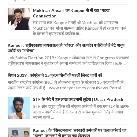
Mukhtar Ansari का Kanpur से भी रहा "गहरा"
Connection
लंबे समय तक Kanpur में रही थी Mukhtar की आमदरफ्त
Mukhtar का भांजा मोहम्मद ताहिर Kanpur में ही रहता था नब्बे
के दशक में क्राइस्चर्च कॉलेज क...
Kanpur : श्रीप्रकाश जायसवाल को “दोस्त" और सत्यदेव पचौरी को है बेटे अनूप
पचौरी पर “भरोसा”
Lok Sabha Election 2019 : Kanpur लोकसभा सीट से Congress प्रत्याशी
श्रीप्रकाश जायसवाल ने बुधवार को अपना नामांकन पर्चा दाखिल कर दिया। BJP ...
मिशन 2019 : कांग्रेस ने 15 प्रत्याशियों की पहली लिस्ट जारी की
भारतीय राष्ट्रीय कांग्रेस (INC) ने लोकसभा चुनाव के मद्देनजर 15 प्रत्याशियों की
पहली लिस्ट जारी कर दी है। www.redeyestimes.com (News Portal...
STF के फंदे में एक लाख का इनामी लुटेरा | Uttar Pradesh
STF और हापुड़ पुलिस की संयुक्त कार्रवाई में धरा गया UP के अलग-
अलग जनपदों में दर्ज हैं दो दर्जन से अधिक मुकदमें गिरोह के तमाम
सदस्य पहले ...
Kanpur के “सिस्टमबाज” सरकारी कर्मचारी पर चला कार्रवाई का
“हंटर”...कानूनगो से बनाया गया लेखपाल