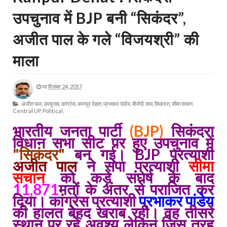
उपचुनाव में BJP बनी “सिकंदर”,
अजीत पाल के गले “विजयश्री” की
माला
पर
दिसंबर 24, 2017
अजीत पाल,
उपचुनाव,
कांग्रेस,
कानपुर देहात,
प्रभाकर पांडेय,
बीजेपी,
सपा,
सिकंदरा,
सीमा सचान,
Central UP,
Political,
भारतीय जनता पार्टी
(BJP)
सिकंदरा
विधान सभा सीट पर हुए उपचुनाव में
"सिकंदर"
बन गई। BJP प्रत्याशी
अजीत पाल
ने सपा प्रत्याशी
सीमा
सचान
को कड़े संघर्ष के बाद
11,871
मतों के अंतर से पराजित कर
दिया। कांग्रेस प्रत्याशी
प्रभाकर पांडेय
की हालत बेहद खराब रही। वह तीसरे
स्थान पर रहे अवश्य लेकिन जिस तरह