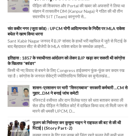
पीड़ित की शिकायत और Portal की खबर को अफसरों ने लिया था
संज्ञान में तत्कालीन DM (Kanpur Naga) ने गठित की थी तीन
सदस्यीय SIT (Team) कानूनगो से...
संत कबीर नगर (जूता कांड) : UPCM योगी आदित्यनाथ के निर्देश पर MLA राकेश
बघेल ने खत्म किया धरना
Sant Kabir Nagar जनपद में BJP सांसद के हाथों भरी महफिल में जूते से पिटाई के
बाद मेंहदावल सीट से बीजेपी के MLA राकेश बघेल के समर्थक आक्रो...
इतिहास : 1857 के स्वाधीनता आंदोलन को लेकर BJP खड़ा कर सकती थी कांग्रेस
के खिलाफ “बवंडर”
किसी भी नए विवाद से बचने के लिए Congress हाईकमान फूंक-फूंक कर कदम रख
रहा है। कांग्रेस के जनरल सेकेट्री ज्योतिरादित्य सिंधिया का बुन्देलखंड...
शासन-प्रशासन पर भारी “सिस्टमबाज” सरकारी कर्मचारी ...CM से
गुहार...DM ने बनाई जांच कमेटी
रजिस्टर्ड वसीयत और दान विलेख पत्र को धता बताकर करवा ली
सेल डीड पीड़ित ने सिविल कोर्ट में दाखिल किया वाद तो मिली जान से
मारने की धमकी UPCM, D...
फूलन को निर्वस्त्र कर कुसुमा नाइन ने राइफल की बट से की थी
पिटाई | (Story Part-2)
कुसुमा नाइन के दिए इस जख्म को जिंदा रहते फूलन देवी कभी भुला