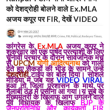
को देशद्रोही बोलने वाले Ex.MLA
अजय कपूर पर FIR, देखें VIDEO
पर
नवंबर 20, 2017
अजय कपूर,
कांग्रेस,
देशद्रोही,
बीजेपी,
Crime,
FIR,
Political,
Redeyes Times,
कांग्रेस के
Ex.MLA
अजय कपूर ने
शुक्रवार को एक पार्षद प्रत्याशी के लिए
चुनावी प्रचार के दौरान सार्वजनिक मंच
से
UPCM
योगी आदित्यनाथ
को गाली
देते हुए सैकड़ों की भीड़ के सामने उन्हें
देशद्रोही
टाइप का बोल दिया। सोशल
मीडिया में जब यह
VIDEO VIRAL
हुआ तो जिला प्रशासन के माथे पर
गुलाबी ठंड में पसीना आ गया।य़ सूबे के
मुख्यमंत्री के खिलाफ आग उगलने वाले
पूर्व विधायक के खिलाफ
BJP के
जनप्रतिनिधि और कार्यकर्ता FIR