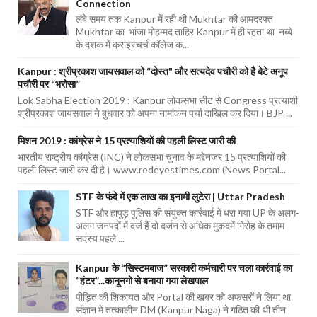
Connection
लंबे समय तक Kanpur में रही थी Mukhtar की आमदरफ्त
Mukhtar का भांजा मोहम्मद ताहिर Kanpur में ही रहता था नब्बे
के दशक में क्राइस्चर्च कॉलेज क...
Kanpur : श्रीप्रकाश जायसवाल को “दोस्त" और सत्यदेव पचौरी को है बेटे अनूप
पचौरी पर “भरोसा”
Lok Sabha Election 2019 : Kanpur लोकसभा सीट से Congress प्रत्याशी
श्रीप्रकाश जायसवाल ने बुधवार को अपना नामांकन पर्चा दाखिल कर दिया। BJP ...
मिशन 2019 : कांग्रेस ने 15 प्रत्याशियों की पहली लिस्ट जारी की
भारतीय राष्ट्रीय कांग्रेस (INC) ने लोकसभा चुनाव के मद्देनजर 15 प्रत्याशियों की
पहली लिस्ट जारी कर दी है। www.redeyestimes.com (News Portal...
STF के फंदे में एक लाख का इनामी लुटेरा | Uttar Pradesh
STF और हापुड़ पुलिस की संयुक्त कार्रवाई में धरा गया UP के अलग-
अलग जनपदों में दर्ज हैं दो दर्जन से अधिक मुकदमें गिरोह के तमाम
सदस्य पहले ...
Kanpur के “सिस्टमबाज” सरकारी कर्मचारी पर चला कार्रवाई का
“हंटर”...कानूनगो से बनाया गया लेखपाल
पीड़ित की शिकायत और Portal की खबर को अफसरों ने लिया था
संज्ञान में तत्कालीन DM (Kanpur Naga) ने गठित की थी तीन