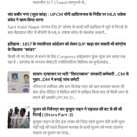
सदस्यीय SIT (Team) कानूनगो से...
संत कबीर नगर (जूता कांड) : UPCM योगी आदित्यनाथ के निर्देश पर MLA राकेश
बघेल ने खत्म किया धरना
Sant Kabir Nagar जनपद में BJP सांसद के हाथों भरी महफिल में जूते से पिटाई के
बाद मेंहदावल सीट से बीजेपी के MLA राकेश बघेल के समर्थक आक्रो...
इतिहास : 1857 के स्वाधीनता आंदोलन को लेकर BJP खड़ा कर सकती थी कांग्रेस
के खिलाफ “बवंडर”
किसी भी नए विवाद से बचने के लिए Congress हाईकमान फूंक-फूंक कर कदम रख
रहा है। कांग्रेस के जनरल सेकेट्री ज्योतिरादित्य सिंधिया का बुन्देलखंड...
शासन-प्रशासन पर भारी “सिस्टमबाज” सरकारी कर्मचारी ...CM से
गुहार...DM ने बनाई जांच कमेटी
रजिस्टर्ड वसीयत और दान विलेख पत्र को धता बताकर करवा ली
सेल डीड पीड़ित ने सिविल कोर्ट में दाखिल किया वाद तो मिली जान से
मारने की धमकी UPCM, D...
फूलन को निर्वस्त्र कर कुसुमा नाइन ने राइफल की बट से की थी
पिटाई | (Story Part-2)
कुसुमा नाइन के दिए इस जख्म को जिंदा रहते फूलन देवी कभी भुला
नहीं पाई थीं पहले विक्रम मल्लाह के हाथों फूलन को मरवा डालना
चाहता था फूलन का ताऊ...