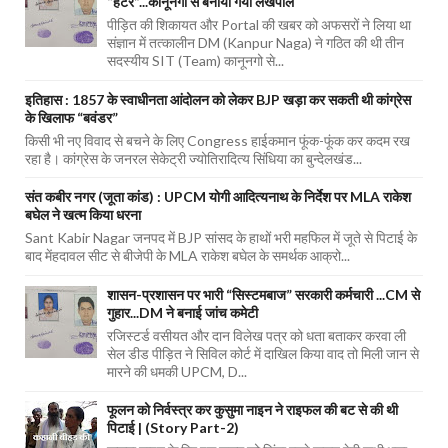
“हंटर”...कानूनगो से बनाया गया लेखपाल
पीड़ित की शिकायत और Portal की खबर को अफसरों ने लिया था
संज्ञान में तत्कालीन DM (Kanpur Naga) ने गठित की थी तीन
सदस्यीय SIT (Team) कानूनगो से...
इतिहास : 1857 के स्वाधीनता आंदोलन को लेकर BJP खड़ा कर सकती थी कांग्रेस
के खिलाफ “बवंडर”
किसी भी नए विवाद से बचने के लिए Congress हाईकमान फूंक-फूंक कर कदम रख
रहा है। कांग्रेस के जनरल सेकेट्री ज्योतिरादित्य सिंधिया का बुन्देलखंड...
संत कबीर नगर (जूता कांड) : UPCM योगी आदित्यनाथ के निर्देश पर MLA राकेश
बघेल ने खत्म किया धरना
Sant Kabir Nagar जनपद में BJP सांसद के हाथों भरी महफिल में जूते से पिटाई के
बाद मेंहदावल सीट से बीजेपी के MLA राकेश बघेल के समर्थक आक्रो...
शासन-प्रशासन पर भारी “सिस्टमबाज” सरकारी कर्मचारी ...CM से
गुहार...DM ने बनाई जांच कमेटी
रजिस्टर्ड वसीयत और दान विलेख पत्र को धता बताकर करवा ली
सेल डीड पीड़ित ने सिविल कोर्ट में दाखिल किया वाद तो मिली जान से
मारने की धमकी UPCM, D...
फूलन को निर्वस्त्र कर कुसुमा नाइन ने राइफल की बट से की थी
पिटाई | (Story Part-2)