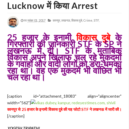
Lucknow में किया Arrest
पर
नवंबर 01, 2017
कानपुर,
लखनऊ,
विकास दुबे,
Crime,
STF,
25 हजार के इनामी
विकास दुबे
के
गिरफ्तारी की जानकारी STF के SP ने
लखनऊ में दी। STF के मुताबिक
विकास अपने खिलाफ चल रहे मुकदमों
के गवाहों और वादी लोगों को डरा-धमका
रहा था। वह एक मुकदमें भी वांछित भी
चल रहा था।
[caption id="attachment_18083" align="aligncenter"
width="562"]
कानपुर से 25 हजार के इनामी विकास दुबे की यह फोटो STF ने लखनऊ में जारी की।
[/caption]
YOGESH TRIPATHI