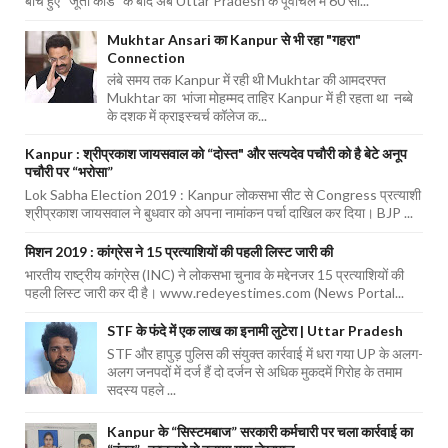
बीच हुए “जूता कांड” के बाद अब Uttar Pradesh के पूर्वांचल में 60 सा...
Mukhtar Ansari का Kanpur से भी रहा "गहरा"
Connection
लंबे समय तक Kanpur में रही थी Mukhtar की आमदरफ्त
Mukhtar का भांजा मोहम्मद ताहिर Kanpur में ही रहता था नब्बे
के दशक में क्राइस्चर्च कॉलेज क...
Kanpur : श्रीप्रकाश जायसवाल को “दोस्त" और सत्यदेव पचौरी को है बेटे अनूप
पचौरी पर “भरोसा”
Lok Sabha Election 2019 : Kanpur लोकसभा सीट से Congress प्रत्याशी
श्रीप्रकाश जायसवाल ने बुधवार को अपना नामांकन पर्चा दाखिल कर दिया। BJP ...
मिशन 2019 : कांग्रेस ने 15 प्रत्याशियों की पहली लिस्ट जारी की
भारतीय राष्ट्रीय कांग्रेस (INC) ने लोकसभा चुनाव के मद्देनजर 15 प्रत्याशियों की
पहली लिस्ट जारी कर दी है। www.redeyestimes.com (News Portal...
STF के फंदे में एक लाख का इनामी लुटेरा | Uttar Pradesh
STF और हापुड़ पुलिस की संयुक्त कार्रवाई में धरा गया UP के अलग-
अलग जनपदों में दर्ज हैं दो दर्जन से अधिक मुकदमें गिरोह के तमाम
सदस्य पहले ...
Kanpur के “सिस्टमबाज” सरकारी कर्मचारी पर चला कार्रवाई का