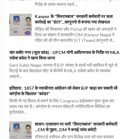
गिरोह के तमाम सदस्य पहले ...
Kanpur के “सिस्टमबाज” सरकारी कर्मचारी पर चला
कार्रवाई का “हंटर”...कानूनगो से बनाया गया लेखपाल
पीड़ित की शिकायत और Portal की खबर को अफसरों ने
लिया था संज्ञान में तत्कालीन DM (Kanpur Naga) ने
गठित की थी तीन सदस्यीय SIT (Team) कानूनगो से...
संत कबीर नगर (जूता कांड) : UPCM योगी आदित्यनाथ के निर्देश पर MLA
राकेश बघेल ने खत्म किया धरना
Sant Kabir Nagar जनपद में BJP सांसद के हाथों भरी महफिल में जूते से
पिटाई के बाद मेंहदावल सीट से बीजेपी के MLA राकेश बघेल के समर्थक
आक्रो...
इतिहास : 1857 के स्वाधीनता आंदोलन को लेकर BJP खड़ा कर सकती थी
कांग्रेस के खिलाफ “बवंडर”
किसी भी नए विवाद से बचने के लिए Congress हाईकमान फूंक-फूंक कर
कदम रख रहा है। कांग्रेस के जनरल सेकेट्री ज्योतिरादित्य सिंधिया का
बुन्देलखंड...
शासन-प्रशासन पर भारी “सिस्टमबाज” सरकारी कर्मचारी
...CM से गुहार...DM ने बनाई जांच कमेटी
रजिस्टर्ड वसीयत और दान विलेख पत्र को धता बताकर