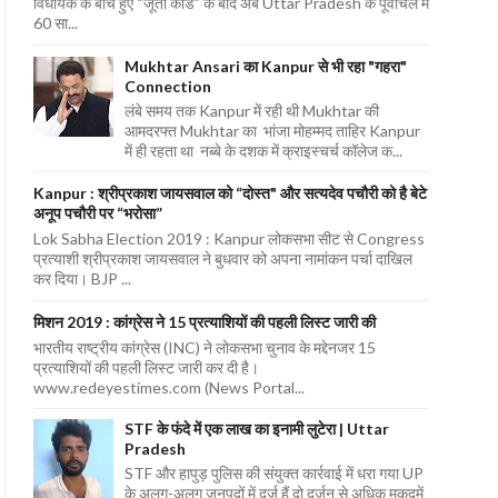
विधायक के बीच हुए “जूता कांड” के बाद अब Uttar Pradesh के पूर्वांचल में
60 सा...
Mukhtar Ansari का Kanpur से भी रहा "गहरा"
Connection
लंबे समय तक Kanpur में रही थी Mukhtar की
आमदरफ्त Mukhtar का भांजा मोहम्मद ताहिर Kanpur
में ही रहता था नब्बे के दशक में क्राइस्चर्च कॉलेज क...
Kanpur : श्रीप्रकाश जायसवाल को “दोस्त" और सत्यदेव पचौरी को है बेटे
अनूप पचौरी पर “भरोसा”
Lok Sabha Election 2019 : Kanpur लोकसभा सीट से Congress
प्रत्याशी श्रीप्रकाश जायसवाल ने बुधवार को अपना नामांकन पर्चा दाखिल
कर दिया। BJP ...
मिशन 2019 : कांग्रेस ने 15 प्रत्याशियों की पहली लिस्ट जारी की
भारतीय राष्ट्रीय कांग्रेस (INC) ने लोकसभा चुनाव के मद्देनजर 15
प्रत्याशियों की पहली लिस्ट जारी कर दी है।
www.redeyestimes.com (News Portal...
STF के फंदे में एक लाख का इनामी लुटेरा | Uttar
Pradesh
STF और हापुड़ पुलिस की संयुक्त कार्रवाई में धरा गया UP
के अलग-अलग जनपदों में दर्ज हैं दो दर्जन से अधिक मुकदमें