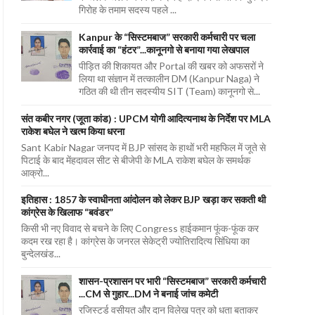
गिरोह के तमाम सदस्य पहले ...
Kanpur के “सिस्टमबाज” सरकारी कर्मचारी पर चला
कार्रवाई का “हंटर”...कानूनगो से बनाया गया लेखपाल
पीड़ित की शिकायत और Portal की खबर को अफसरों ने
लिया था संज्ञान में तत्कालीन DM (Kanpur Naga) ने
गठित की थी तीन सदस्यीय SIT (Team) कानूनगो से...
संत कबीर नगर (जूता कांड) : UPCM योगी आदित्यनाथ के निर्देश पर MLA
राकेश बघेल ने खत्म किया धरना
Sant Kabir Nagar जनपद में BJP सांसद के हाथों भरी महफिल में जूते से
पिटाई के बाद मेंहदावल सीट से बीजेपी के MLA राकेश बघेल के समर्थक
आक्रो...
इतिहास : 1857 के स्वाधीनता आंदोलन को लेकर BJP खड़ा कर सकती थी
कांग्रेस के खिलाफ “बवंडर”
किसी भी नए विवाद से बचने के लिए Congress हाईकमान फूंक-फूंक कर
कदम रख रहा है। कांग्रेस के जनरल सेकेट्री ज्योतिरादित्य सिंधिया का
बुन्देलखंड...
शासन-प्रशासन पर भारी “सिस्टमबाज” सरकारी कर्मचारी
...CM से गुहार...DM ने बनाई जांच कमेटी
रजिस्टर्ड वसीयत और दान विलेख पत्र को धता बताकर