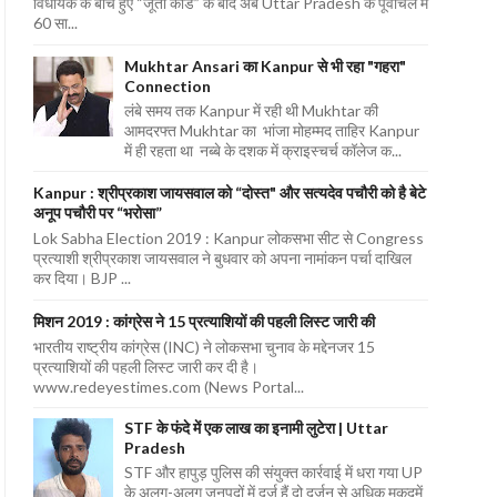
विधायक के बीच हुए “जूता कांड” के बाद अब Uttar Pradesh के पूर्वांचल में
60 सा...
Mukhtar Ansari का Kanpur से भी रहा "गहरा"
Connection
लंबे समय तक Kanpur में रही थी Mukhtar की
आमदरफ्त Mukhtar का भांजा मोहम्मद ताहिर Kanpur
में ही रहता था नब्बे के दशक में क्राइस्चर्च कॉलेज क...
Kanpur : श्रीप्रकाश जायसवाल को “दोस्त" और सत्यदेव पचौरी को है बेटे
अनूप पचौरी पर “भरोसा”
Lok Sabha Election 2019 : Kanpur लोकसभा सीट से Congress
प्रत्याशी श्रीप्रकाश जायसवाल ने बुधवार को अपना नामांकन पर्चा दाखिल
कर दिया। BJP ...
मिशन 2019 : कांग्रेस ने 15 प्रत्याशियों की पहली लिस्ट जारी की
भारतीय राष्ट्रीय कांग्रेस (INC) ने लोकसभा चुनाव के मद्देनजर 15
प्रत्याशियों की पहली लिस्ट जारी कर दी है।
www.redeyestimes.com (News Portal...
STF के फंदे में एक लाख का इनामी लुटेरा | Uttar
Pradesh
STF और हापुड़ पुलिस की संयुक्त कार्रवाई में धरा गया UP
के अलग-अलग जनपदों में दर्ज हैं दो दर्जन से अधिक मुकदमें