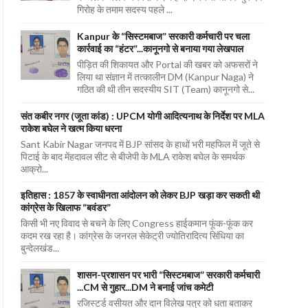
गिरोह के तमाम सदस्य पहले ...
Kanpur के “सिस्टमबाज” सरकारी कर्मचारी पर चला
कार्रवाई का “हंटर”...कानूनगो से बनाया गया लेखपाल
पीड़ित की शिकायत और Portal की खबर को अफसरों ने
लिया था संज्ञान में तत्कालीन DM (Kanpur Naga) ने
गठित की थी तीन सदस्यीय SIT (Team) कानूनगो से...
संत कबीर नगर (जूता कांड) : UPCM योगी आदित्यनाथ के निर्देश पर MLA
राकेश बघेल ने खत्म किया धरना
Sant Kabir Nagar जनपद में BJP सांसद के हाथों भरी महफिल में जूते से
पिटाई के बाद मेंहदावल सीट से बीजेपी के MLA राकेश बघेल के समर्थक
आक्रो...
इतिहास : 1857 के स्वाधीनता आंदोलन को लेकर BJP खड़ा कर सकती थी
कांग्रेस के खिलाफ “बवंडर”
किसी भी नए विवाद से बचने के लिए Congress हाईकमान फूंक-फूंक कर
कदम रख रहा है। कांग्रेस के जनरल सेकेट्री ज्योतिरादित्य सिंधिया का
बुन्देलखंड...
शासन-प्रशासन पर भारी “सिस्टमबाज” सरकारी कर्मचारी
...CM से गुहार...DM ने बनाई जांच कमेटी
रजिस्टर्ड वसीयत और दान विलेख पत्र को धता बताकर