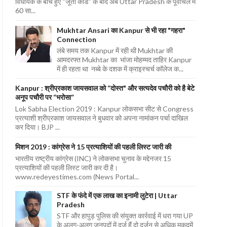
विधायक के बीच हुए “जूता कांड” के बाद अब Uttar Pradesh के पूर्वांचल में
60 सा...
Mukhtar Ansari का Kanpur से भी रहा "गहरा"
Connection
लंबे समय तक Kanpur में रही थी Mukhtar की
आमदरफ्त Mukhtar का भांजा मोहम्मद ताहिर Kanpur
में ही रहता था नब्बे के दशक में क्राइस्चर्च कॉलेज क...
Kanpur : श्रीप्रकाश जायसवाल को “दोस्त" और सत्यदेव पचौरी को है बेटे
अनूप पचौरी पर “भरोसा”
Lok Sabha Election 2019 : Kanpur लोकसभा सीट से Congress
प्रत्याशी श्रीप्रकाश जायसवाल ने बुधवार को अपना नामांकन पर्चा दाखिल
कर दिया। BJP ...
मिशन 2019 : कांग्रेस ने 15 प्रत्याशियों की पहली लिस्ट जारी की
भारतीय राष्ट्रीय कांग्रेस (INC) ने लोकसभा चुनाव के मद्देनजर 15
प्रत्याशियों की पहली लिस्ट जारी कर दी है।
www.redeyestimes.com (News Portal...
STF के फंदे में एक लाख का इनामी लुटेरा | Uttar
Pradesh
STF और हापुड़ पुलिस की संयुक्त कार्रवाई में धरा गया UP
के अलग-अलग जनपदों में दर्ज हैं दो दर्जन से अधिक मुकदमें