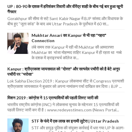
UP : 80-90 के दशक में हरिशंकर तिवारी और वीरेंद्र शाही के बीच गई बार हुआ खूनी
गैंगवार
Gorakhpur की सीमा से सटे Sant Kabir Nagar में BJP सांसद और विधायक के
बीच हुए “जूता कांड” के बाद अब Uttar Pradesh के पूर्वांचल में 60 सा...
Mukhtar Ansari का Kanpur से भी रहा "गहरा"
Connection
लंबे समय तक Kanpur में रही थी Mukhtar की आमदरफ्त
Mukhtar का भांजा मोहम्मद ताहिर Kanpur में ही रहता था नब्बे
के दशक में क्राइस्चर्च कॉलेज क...
Kanpur : श्रीप्रकाश जायसवाल को “दोस्त" और सत्यदेव पचौरी को है बेटे अनूप
पचौरी पर “भरोसा”
Lok Sabha Election 2019 : Kanpur लोकसभा सीट से Congress प्रत्याशी
श्रीप्रकाश जायसवाल ने बुधवार को अपना नामांकन पर्चा दाखिल कर दिया। BJP ...
मिशन 2019 : कांग्रेस ने 15 प्रत्याशियों की पहली लिस्ट जारी की
भारतीय राष्ट्रीय कांग्रेस (INC) ने लोकसभा चुनाव के मद्देनजर 15 प्रत्याशियों की
पहली लिस्ट जारी कर दी है। www.redeyestimes.com (News Portal...
STF के फंदे में एक लाख का इनामी लुटेरा | Uttar Pradesh
STF और हापुड़ पुलिस की संयुक्त कार्रवाई में धरा गया UP के अलग-