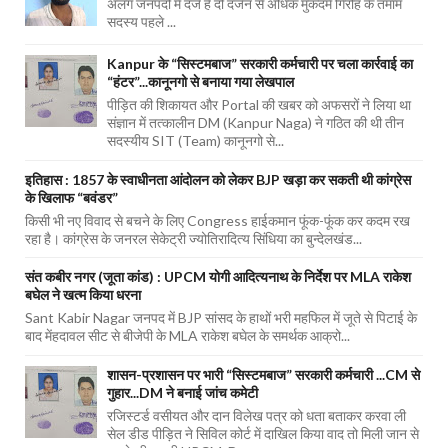
अलग जनपदों में दर्ज हैं दो दर्जन से अधिक मुकदमें गिरोह के तमाम
सदस्य पहले ...
Kanpur के “सिस्टमबाज” सरकारी कर्मचारी पर चला कार्रवाई का
“हंटर”...कानूनगो से बनाया गया लेखपाल
पीड़ित की शिकायत और Portal की खबर को अफसरों ने लिया था
संज्ञान में तत्कालीन DM (Kanpur Naga) ने गठित की थी तीन
सदस्यीय SIT (Team) कानूनगो से...
इतिहास : 1857 के स्वाधीनता आंदोलन को लेकर BJP खड़ा कर सकती थी कांग्रेस
के खिलाफ “बवंडर”
किसी भी नए विवाद से बचने के लिए Congress हाईकमान फूंक-फूंक कर कदम रख
रहा है। कांग्रेस के जनरल सेकेट्री ज्योतिरादित्य सिंधिया का बुन्देलखंड...
संत कबीर नगर (जूता कांड) : UPCM योगी आदित्यनाथ के निर्देश पर MLA राकेश
बघेल ने खत्म किया धरना
Sant Kabir Nagar जनपद में BJP सांसद के हाथों भरी महफिल में जूते से पिटाई के
बाद मेंहदावल सीट से बीजेपी के MLA राकेश बघेल के समर्थक आक्रो...
शासन-प्रशासन पर भारी “सिस्टमबाज” सरकारी कर्मचारी ...CM से
गुहार...DM ने बनाई जांच कमेटी
रजिस्टर्ड वसीयत और दान विलेख पत्र को धता बताकर करवा ली
सेल डीड पीड़ित ने सिविल कोर्ट में दाखिल किया वाद तो मिली जान से