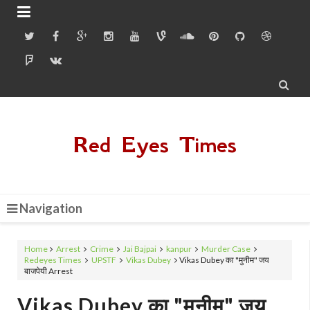


Red Eyes Times
Navigation
Home
Arrest
Crime
Jai Bajpai
kanpur
Murder Case
Redeyes Times
UPSTF
Vikas Dubey
Vikas Dubey का "मुनीम" जय
बाजपेयी Arrest
Vikas Dubey का "मुनीम" जय