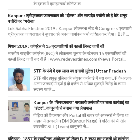
के दशक में क्राइस्चर्च कॉलेज क...
Kanpur : श्रीप्रकाश जायसवाल को “दोस्त" और सत्यदेव पचौरी को है बेटे अनूप
पचौरी पर “भरोसा”
Lok Sabha Election 2019 : Kanpur लोकसभा सीट से Congress प्रत्याशी
श्रीप्रकाश जायसवाल ने बुधवार को अपना नामांकन पर्चा दाखिल कर दिया। BJP ...
मिशन 2019 : कांग्रेस ने 15 प्रत्याशियों की पहली लिस्ट जारी की
भारतीय राष्ट्रीय कांग्रेस (INC) ने लोकसभा चुनाव के मद्देनजर 15 प्रत्याशियों की
पहली लिस्ट जारी कर दी है। www.redeyestimes.com (News Portal...
STF के फंदे में एक लाख का इनामी लुटेरा | Uttar Pradesh
STF और हापुड़ पुलिस की संयुक्त कार्रवाई में धरा गया UP के अलग-
अलग जनपदों में दर्ज हैं दो दर्जन से अधिक मुकदमें गिरोह के तमाम
सदस्य पहले ...
Kanpur के “सिस्टमबाज” सरकारी कर्मचारी पर चला कार्रवाई का
“हंटर”...कानूनगो से बनाया गया लेखपाल
पीड़ित की शिकायत और Portal की खबर को अफसरों ने लिया था
संज्ञान में तत्कालीन DM (Kanpur Naga) ने गठित की थी तीन
सदस्यीय SIT (Team) कानूनगो से...
इतिहास : 1857 के स्वाधीनता आंदोलन को लेकर BJP खड़ा कर सकती थी कांग्रेस