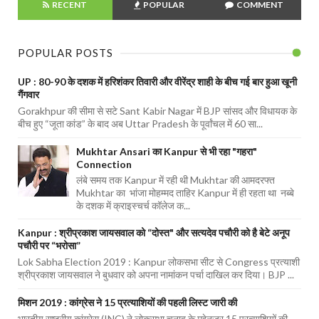
RECENT
POPULAR
COMMENT
POPULAR POSTS
UP : 80-90 के दशक में हरिशंकर तिवारी और वीरेंद्र शाही के बीच गई बार हुआ खूनी
गैंगवार
Gorakhpur की सीमा से सटे Sant Kabir Nagar में BJP सांसद और विधायक के
बीच हुए “जूता कांड” के बाद अब Uttar Pradesh के पूर्वांचल में 60 सा...
Mukhtar Ansari का Kanpur से भी रहा "गहरा"
Connection
लंबे समय तक Kanpur में रही थी Mukhtar की आमदरफ्त
Mukhtar का भांजा मोहम्मद ताहिर Kanpur में ही रहता था नब्बे
के दशक में क्राइस्चर्च कॉलेज क...
Kanpur : श्रीप्रकाश जायसवाल को “दोस्त" और सत्यदेव पचौरी को है बेटे अनूप
पचौरी पर “भरोसा”
Lok Sabha Election 2019 : Kanpur लोकसभा सीट से Congress प्रत्याशी
श्रीप्रकाश जायसवाल ने बुधवार को अपना नामांकन पर्चा दाखिल कर दिया। BJP ...
मिशन 2019 : कांग्रेस ने 15 प्रत्याशियों की पहली लिस्ट जारी की
भारतीय राष्ट्रीय कांग्रेस (INC) ने लोकसभा चुनाव के मद्देनजर 15 प्रत्याशियों की