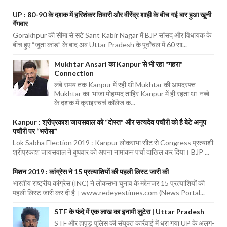
UP : 80-90 के दशक में हरिशंकर तिवारी और वीरेंद्र शाही के बीच गई बार हुआ खूनी
गैंगवार
Gorakhpur की सीमा से सटे Sant Kabir Nagar में BJP सांसद और विधायक के
बीच हुए “जूता कांड” के बाद अब Uttar Pradesh के पूर्वांचल में 60 सा...
Mukhtar Ansari का Kanpur से भी रहा "गहरा"
Connection
लंबे समय तक Kanpur में रही थी Mukhtar की आमदरफ्त
Mukhtar का भांजा मोहम्मद ताहिर Kanpur में ही रहता था नब्बे
के दशक में क्राइस्चर्च कॉलेज क...
Kanpur : श्रीप्रकाश जायसवाल को “दोस्त" और सत्यदेव पचौरी को है बेटे अनूप
पचौरी पर “भरोसा”
Lok Sabha Election 2019 : Kanpur लोकसभा सीट से Congress प्रत्याशी
श्रीप्रकाश जायसवाल ने बुधवार को अपना नामांकन पर्चा दाखिल कर दिया। BJP ...
मिशन 2019 : कांग्रेस ने 15 प्रत्याशियों की पहली लिस्ट जारी की
भारतीय राष्ट्रीय कांग्रेस (INC) ने लोकसभा चुनाव के मद्देनजर 15 प्रत्याशियों की
पहली लिस्ट जारी कर दी है। www.redeyestimes.com (News Portal...
STF के फंदे में एक लाख का इनामी लुटेरा | Uttar Pradesh
STF और हापुड़ पुलिस की संयुक्त कार्रवाई में धरा गया UP के अलग-