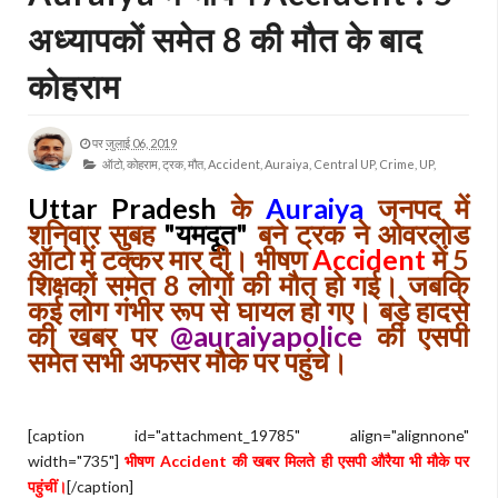
अध्यापकों समेत 8 की मौत के बाद
कोहराम
पर
जुलाई 06, 2019
ऑटो,
कोहराम,
ट्रक,
मौत,
Accident,
Auraiya,
Central UP,
Crime,
UP,
Uttar Pradesh
के
Auraiya
जनपद में
शनिवार सुबह
"यमदूत"
बने ट्रक ने ओवरलोड
ऑटो में टक्कर मार दी। भीषण
Accident
में 5
शिक्षकों समेत 8 लोगों की मौत हो गई। जबकि
कई लोग गंभीर रूप से घायल हो गए। बड़े हादसे
की खबर पर
@auraiyapolice
की एसपी
समेत सभी अफसर मौके पर पहुंचे।
[caption id="attachment_19785" align="alignnone"
width="735"]
भीषण Accident की खबर मिलते ही एसपी औरैया भी मौके पर
पहुंचीं।
[/caption]