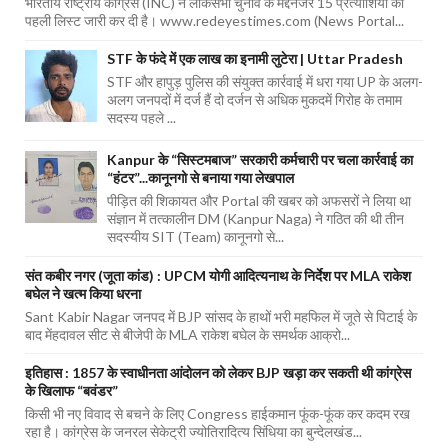
भारतीय राष्ट्रीय कांग्रेस (INC) ने लोकसभा चुनाव के मद्देनजर 15 प्रत्याशियों की
पहली लिस्ट जारी कर दी है। www.redeyestimes.com (News Portal...
STF के फंदे में एक लाख का इनामी लुटेरा | Uttar Pradesh
STF और हापुड़ पुलिस की संयुक्त कार्रवाई में धरा गया UP के अलग-
अलग जनपदों में दर्ज हैं दो दर्जन से अधिक मुकदमें गिरोह के तमाम
सदस्य पहले ...
Kanpur के “सिस्टमबाज” सरकारी कर्मचारी पर चला कार्रवाई का
“हंटर”...कानूनगो से बनाया गया लेखपाल
पीड़ित की शिकायत और Portal की खबर को अफसरों ने लिया था
संज्ञान में तत्कालीन DM (Kanpur Naga) ने गठित की थी तीन
सदस्यीय SIT (Team) कानूनगो से...
संत कबीर नगर (जूता कांड) : UPCM योगी आदित्यनाथ के निर्देश पर MLA राकेश
बघेल ने खत्म किया धरना
Sant Kabir Nagar जनपद में BJP सांसद के हाथों भरी महफिल में जूते से पिटाई के
बाद मेंहदावल सीट से बीजेपी के MLA राकेश बघेल के समर्थक आक्रो...
इतिहास : 1857 के स्वाधीनता आंदोलन को लेकर BJP खड़ा कर सकती थी कांग्रेस
के खिलाफ “बवंडर”
किसी भी नए विवाद से बचने के लिए Congress हाईकमान फूंक-फूंक कर कदम रख
रहा है। कांग्रेस के जनरल सेकेट्री ज्योतिरादित्य सिंधिया का बुन्देलखंड...