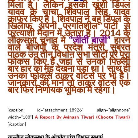
मिला है। लेकिन इसकी खुशी डिंपल
यादव के चाचा शिवपाल सिंह यादव
काफूर किए है। शिवपाल ने बहू डिंपल के
खिलाफ अपनी प्रगतिशील पार्टी से
प्रत्याशी मैदान में उतारा है। 2014 के
लोकसभा चुनाव में
“जीती बाजी”
हारने
वाले बीजेपी के प्रदेश मंत्री सुब्रत
पाठक उन तीन विधान सभा सीटों पर पूरा
फोकस किए हैं जहां से उनको पिछली
बार हार का मुंह देखना पड़ा था। साथ ही
उनका फोकस ठाकुर वोटर्स पर भी है।
जानकारों की मानें तो ठाकुर वोटर्स एक
बार फिर निर्णायक भूमिका में रहेगा।
[caption id="attachment_18926" align="alignnone"
width="188"]
A Report By Avinash Tiwari (Choote Tiwari)
[/caption]
कन्नौज लोकसभा के अंतर्गत पांच विधान सभाएं