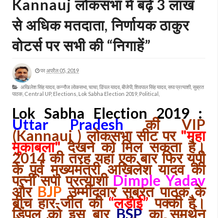
Kannauj लोकसभा में बढ़े 3 लाख
से अधिक मतदाता, निर्णायक ठाकुर
वोटर्स पर सभी की “निगाहें”
पर
अप्रैल 05, 2019
अखिलेश सिंह यादव,
कन्नौज लोकसभा,
चाचा,
डिंपल यादव,
बीजेपी,
शिवपाल सिंह यादव,
सपा प्रत्याशी,
सुब्रत
पाठक,
Central UP,
Elections,
Lok Sabha Election 2019,
Political,
Lok Sabha Election 2019 :
Uttar Pradesh
की VIP
(Kannauj ) लोकसभा सीट पर
"महा
मुकाबला"
देखने को मिल सकता है।
2014 की तरह यहां एक बार फिर यूपी
के पूर्व मुख्यमंत्री अखिलेश यादव की
पत्नी सपा प्रत्याशी
Dimple Yadav
और
BJP
उम्मींदवार सुब्रत पाठक के
बीच हार-जीत की
“लड़ाई”
पक्की है।
डिंपल को इस बार
BSP
का समर्थन