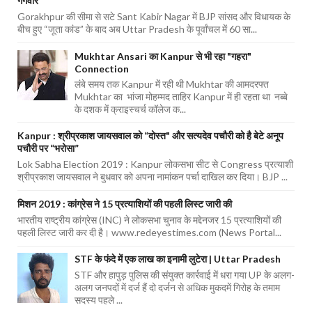
गैंगवार
Gorakhpur की सीमा से सटे Sant Kabir Nagar में BJP सांसद और विधायक के
बीच हुए “जूता कांड” के बाद अब Uttar Pradesh के पूर्वांचल में 60 सा...
Mukhtar Ansari का Kanpur से भी रहा "गहरा"
Connection
लंबे समय तक Kanpur में रही थी Mukhtar की आमदरफ्त
Mukhtar का भांजा मोहम्मद ताहिर Kanpur में ही रहता था नब्बे
के दशक में क्राइस्चर्च कॉलेज क...
Kanpur : श्रीप्रकाश जायसवाल को “दोस्त" और सत्यदेव पचौरी को है बेटे अनूप
पचौरी पर “भरोसा”
Lok Sabha Election 2019 : Kanpur लोकसभा सीट से Congress प्रत्याशी
श्रीप्रकाश जायसवाल ने बुधवार को अपना नामांकन पर्चा दाखिल कर दिया। BJP ...
मिशन 2019 : कांग्रेस ने 15 प्रत्याशियों की पहली लिस्ट जारी की
भारतीय राष्ट्रीय कांग्रेस (INC) ने लोकसभा चुनाव के मद्देनजर 15 प्रत्याशियों की
पहली लिस्ट जारी कर दी है। www.redeyestimes.com (News Portal...
STF के फंदे में एक लाख का इनामी लुटेरा | Uttar Pradesh
STF और हापुड़ पुलिस की संयुक्त कार्रवाई में धरा गया UP के अलग-
अलग जनपदों में दर्ज हैं दो दर्जन से अधिक मुकदमें गिरोह के तमाम
सदस्य पहले ...