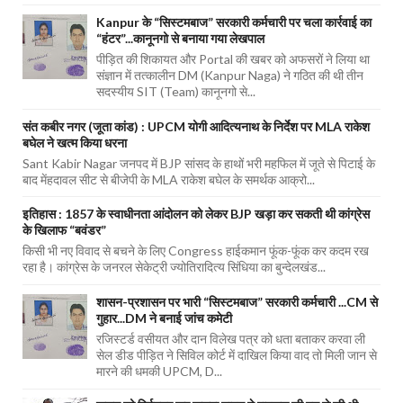
Kanpur के “सिस्टमबाज” सरकारी कर्मचारी पर चला कार्रवाई का
“हंटर”...कानूनगो से बनाया गया लेखपाल
पीड़ित की शिकायत और Portal की खबर को अफसरों ने लिया था
संज्ञान में तत्कालीन DM (Kanpur Naga) ने गठित की थी तीन
सदस्यीय SIT (Team) कानूनगो से...
संत कबीर नगर (जूता कांड) : UPCM योगी आदित्यनाथ के निर्देश पर MLA राकेश
बघेल ने खत्म किया धरना
Sant Kabir Nagar जनपद में BJP सांसद के हाथों भरी महफिल में जूते से पिटाई के
बाद मेंहदावल सीट से बीजेपी के MLA राकेश बघेल के समर्थक आक्रो...
इतिहास : 1857 के स्वाधीनता आंदोलन को लेकर BJP खड़ा कर सकती थी कांग्रेस
के खिलाफ “बवंडर”
किसी भी नए विवाद से बचने के लिए Congress हाईकमान फूंक-फूंक कर कदम रख
रहा है। कांग्रेस के जनरल सेकेट्री ज्योतिरादित्य सिंधिया का बुन्देलखंड...
शासन-प्रशासन पर भारी “सिस्टमबाज” सरकारी कर्मचारी ...CM से
गुहार...DM ने बनाई जांच कमेटी
रजिस्टर्ड वसीयत और दान विलेख पत्र को धता बताकर करवा ली
सेल डीड पीड़ित ने सिविल कोर्ट में दाखिल किया वाद तो मिली जान से
मारने की धमकी UPCM, D...