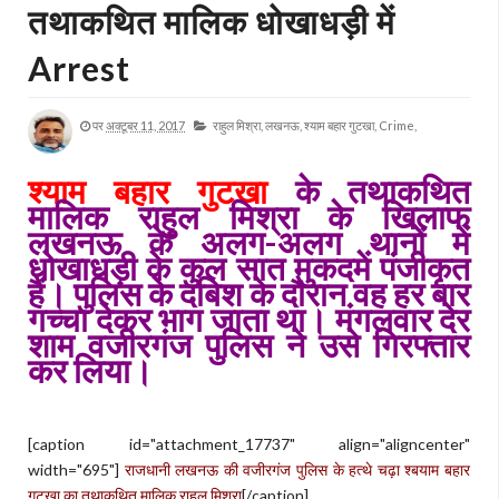
तथाकथित मालिक धोखाधड़ी में
Arrest
पर
अक्टूबर 11, 2017
राहुल मिश्रा,
लखनऊ,
श्याम बहार गुटखा,
Crime,
श्याम बहार गुटखा
के तथाकथित
मालिक राहुल मिश्रा के खिलाफ
लखनऊ के अलग-अलग थानों में
धोखाधड़ी के कुल सात मुकदमें पंजीकृत
हैं। पुलिस के दबिश के दौरान वह हर बार
गच्चा देकर भाग जाता था। मंगलवार देर
शाम वजीरगंज पुलिस ने उसे गिरफ्तार
कर लिया।
[caption id="attachment_17737" align="aligncenter"
width="695"]
राजधानी लखनऊ की वजीरगंज पुलिस के हत्थे चढ़ा श्बयाम बहार
गुटखा का तथाकथित मालिक राहुल मिश्रा
[/caption]