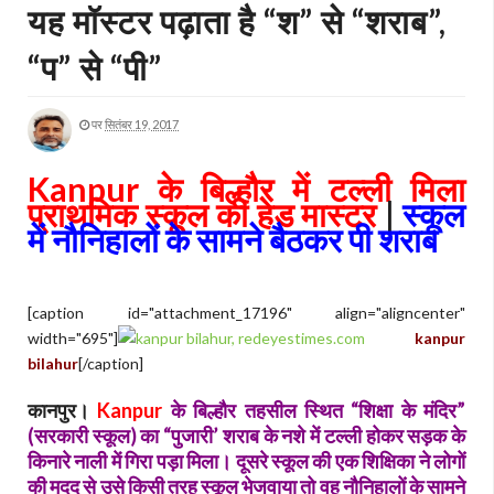
यह मॉस्टर पढ़ाता है “श” से “शराब”,
“प” से “पी”
पर
सितंबर 19, 2017
Kanpur के बिल्हौर में टल्ली मिला
प्राथमिक स्कूल की हेड मास्टर
|
स्कूल
में नौनिहालों के सामने बैठकर पी शराब
[caption id="attachment_17196" align="aligncenter"
width="695"]
kanpur
bilahur
[/caption]
कानपुर।
Kanpur
के बिल्हौर तहसील स्थित “शिक्षा के मंदिर”
(सरकारी स्कूल) का “पुजारी’ शराब के नशे में टल्ली होकर सड़क के
किनारे नाली में गिरा पड़ा मिला। दूसरे स्कूल की एक शिक्षिका ने लोगों
की मदद से उसे किसी तरह स्कूल भेजवाया तो वह नौनिहालों के सामने