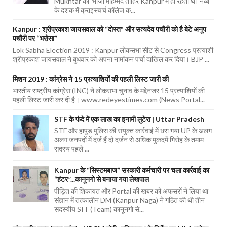
Mukhtar का भांजा मोहम्मद ताहिर Kanpur में ही रहता था नब्बे
के दशक में क्राइस्चर्च कॉलेज क...
Kanpur : श्रीप्रकाश जायसवाल को “दोस्त" और सत्यदेव पचौरी को है बेटे अनूप
पचौरी पर “भरोसा”
Lok Sabha Election 2019 : Kanpur लोकसभा सीट से Congress प्रत्याशी
श्रीप्रकाश जायसवाल ने बुधवार को अपना नामांकन पर्चा दाखिल कर दिया। BJP ...
मिशन 2019 : कांग्रेस ने 15 प्रत्याशियों की पहली लिस्ट जारी की
भारतीय राष्ट्रीय कांग्रेस (INC) ने लोकसभा चुनाव के मद्देनजर 15 प्रत्याशियों की
पहली लिस्ट जारी कर दी है। www.redeyestimes.com (News Portal...
STF के फंदे में एक लाख का इनामी लुटेरा | Uttar Pradesh
STF और हापुड़ पुलिस की संयुक्त कार्रवाई में धरा गया UP के अलग-
अलग जनपदों में दर्ज हैं दो दर्जन से अधिक मुकदमें गिरोह के तमाम
सदस्य पहले ...
Kanpur के “सिस्टमबाज” सरकारी कर्मचारी पर चला कार्रवाई का
“हंटर”...कानूनगो से बनाया गया लेखपाल
पीड़ित की शिकायत और Portal की खबर को अफसरों ने लिया था
संज्ञान में तत्कालीन DM (Kanpur Naga) ने गठित की थी तीन
सदस्यीय SIT (Team) कानूनगो से...