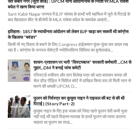
संत कबीर नगर (जूता कांड) : UPCM योगी आदित्यनाथ के निर्देश पर MLA राकेश
बघेल ने खत्म किया धरना
Sant Kabir Nagar जनपद में BJP सांसद के हाथों भरी महफिल में जूते से पिटाई के
बाद मेंहदावल सीट से बीजेपी के MLA राकेश बघेल के समर्थक आक्रो...
इतिहास : 1857 के स्वाधीनता आंदोलन को लेकर BJP खड़ा कर सकती थी कांग्रेस
के खिलाफ “बवंडर”
किसी भी नए विवाद से बचने के लिए Congress हाईकमान फूंक-फूंक कर कदम रख
रहा है। कांग्रेस के जनरल सेकेट्री ज्योतिरादित्य सिंधिया का बुन्देलखंड...
शासन-प्रशासन पर भारी “सिस्टमबाज” सरकारी कर्मचारी ...CM से
गुहार...DM ने बनाई जांच कमेटी
रजिस्टर्ड वसीयत और दान विलेख पत्र को धता बताकर करवा ली
सेल डीड पीड़ित ने सिविल कोर्ट में दाखिल किया वाद तो मिली जान से
मारने की धमकी UPCM, D...
फूलन को निर्वस्त्र कर कुसुमा नाइन ने राइफल की बट से की थी
पिटाई | (Story Part-2)
कुसुमा नाइन के दिए इस जख्म को जिंदा रहते फूलन देवी कभी भुला
नहीं पाई थीं पहले विक्रम मल्लाह के हाथों फूलन को मरवा डालना
चाहता था फूलन का ताऊ...