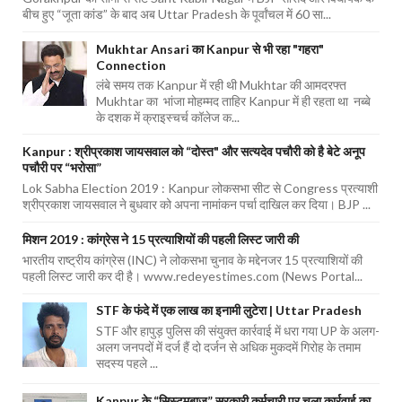
बीच हुए “जूता कांड” के बाद अब Uttar Pradesh के पूर्वांचल में 60 सा...
Mukhtar Ansari का Kanpur से भी रहा "गहरा"
Connection
लंबे समय तक Kanpur में रही थी Mukhtar की आमदरफ्त
Mukhtar का भांजा मोहम्मद ताहिर Kanpur में ही रहता था नब्बे
के दशक में क्राइस्चर्च कॉलेज क...
Kanpur : श्रीप्रकाश जायसवाल को “दोस्त" और सत्यदेव पचौरी को है बेटे अनूप
पचौरी पर “भरोसा”
Lok Sabha Election 2019 : Kanpur लोकसभा सीट से Congress प्रत्याशी
श्रीप्रकाश जायसवाल ने बुधवार को अपना नामांकन पर्चा दाखिल कर दिया। BJP ...
मिशन 2019 : कांग्रेस ने 15 प्रत्याशियों की पहली लिस्ट जारी की
भारतीय राष्ट्रीय कांग्रेस (INC) ने लोकसभा चुनाव के मद्देनजर 15 प्रत्याशियों की
पहली लिस्ट जारी कर दी है। www.redeyestimes.com (News Portal...
STF के फंदे में एक लाख का इनामी लुटेरा | Uttar Pradesh
STF और हापुड़ पुलिस की संयुक्त कार्रवाई में धरा गया UP के अलग-
अलग जनपदों में दर्ज हैं दो दर्जन से अधिक मुकदमें गिरोह के तमाम
सदस्य पहले ...
Kanpur के “सिस्टमबाज” सरकारी कर्मचारी पर चला कार्रवाई का