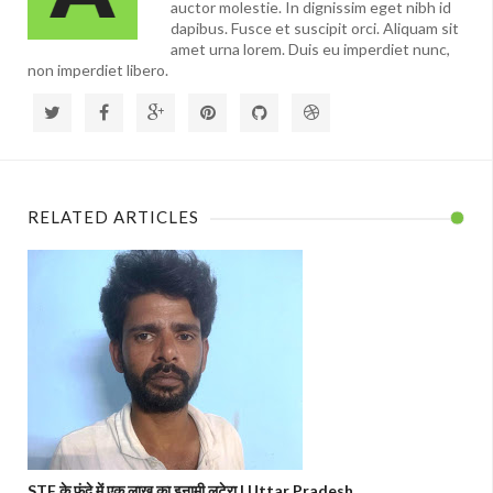
auctor molestie. In dignissim eget nibh id
dapibus. Fusce et suscipit orci. Aliquam sit
amet urna lorem. Duis eu imperdiet nunc,
non imperdiet libero.
RELATED ARTICLES
STF के फंदे में एक लाख का इनामी लुटेरा | Uttar Pradesh