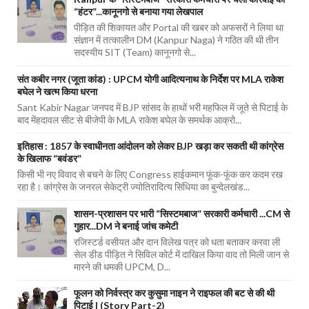
“हंटर”...कानूनगो से बनाया गया लेखपाल
पीड़ित की शिकायत और Portal की खबर को अफसरों ने लिया था
संज्ञान में तत्कालीन DM (Kanpur Naga) ने गठित की थी तीन
सदस्यीय SIT (Team) कानूनगो से...
संत कबीर नगर (जूता कांड) : UPCM योगी आदित्यनाथ के निर्देश पर MLA राकेश
बघेल ने खत्म किया धरना
Sant Kabir Nagar जनपद में BJP सांसद के हाथों भरी महफिल में जूते से पिटाई के
बाद मेंहदावल सीट से बीजेपी के MLA राकेश बघेल के समर्थक आक्रो...
इतिहास : 1857 के स्वाधीनता आंदोलन को लेकर BJP खड़ा कर सकती थी कांग्रेस
के खिलाफ “बवंडर”
किसी भी नए विवाद से बचने के लिए Congress हाईकमान फूंक-फूंक कर कदम रख
रहा है। कांग्रेस के जनरल सेकेट्री ज्योतिरादित्य सिंधिया का बुन्देलखंड...
शासन-प्रशासन पर भारी “सिस्टमबाज” सरकारी कर्मचारी ...CM से
गुहार...DM ने बनाई जांच कमेटी
रजिस्टर्ड वसीयत और दान विलेख पत्र को धता बताकर करवा ली
सेल डीड पीड़ित ने सिविल कोर्ट में दाखिल किया वाद तो मिली जान से
मारने की धमकी UPCM, D...
फूलन को निर्वस्त्र कर कुसुमा नाइन ने राइफल की बट से की थी
पिटाई | (Story Part-2)