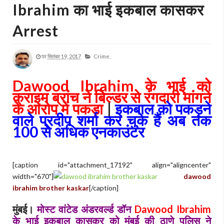
Ibrahim का भाई इकबाल कासकर
Arrest
पर
सितंबर 19, 2017
Crime,
Dawood Ibrahim
के भाई को
क्राइम ब्रांच ने बिल्डर से रंगदारी मांगने
के आरोप में पकड़ा
|
इकबाल को पकड़ने
वाले प्रदीप शर्मा कर चुके हैं अब तक
100 से अधिक एनकाउंटर
[caption id="attachment_17192" align="aligncenter"
width="670"]
dawood
ibrahim brother kaskar
[/caption]
मुंबई
।
मोस्ट वांटेड अंडरवर्ल्ड डॉन
Dawood Ibrahim
के भाई इकबाल कासकर को मुंबई की ठाणे पुलिस ने