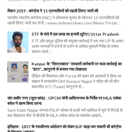
मिशन 2019 : कांग्रेस ने 15 प्रत्याशियों की पहली लिस्ट जारी की
भारतीय राष्ट्रीय कांग्रेस (INC) ने लोकसभा चुनाव के मद्देनजर 15 प्रत्याशियों की
पहली लिस्ट जारी कर दी है। www.redeyestimes.com (News Portal...
STF के फंदे में एक लाख का इनामी लुटेरा | Uttar Pradesh
STF और हापुड़ पुलिस की संयुक्त कार्रवाई में धरा गया UP के अलग-
अलग जनपदों में दर्ज हैं दो दर्जन से अधिक मुकदमें गिरोह के तमाम
सदस्य पहले ...
Kanpur के “सिस्टमबाज” सरकारी कर्मचारी पर चला कार्रवाई का
“हंटर”...कानूनगो से बनाया गया लेखपाल
पीड़ित की शिकायत और Portal की खबर को अफसरों ने लिया था
संज्ञान में तत्कालीन DM (Kanpur Naga) ने गठित की थी तीन
सदस्यीय SIT (Team) कानूनगो से...
संत कबीर नगर (जूता कांड) : UPCM योगी आदित्यनाथ के निर्देश पर MLA राकेश
बघेल ने खत्म किया धरना
Sant Kabir Nagar जनपद में BJP सांसद के हाथों भरी महफिल में जूते से पिटाई के
बाद मेंहदावल सीट से बीजेपी के MLA राकेश बघेल के समर्थक आक्रो...
इतिहास : 1857 के स्वाधीनता आंदोलन को लेकर BJP खड़ा कर सकती थी कांग्रेस
के खिलाफ “बवंडर”