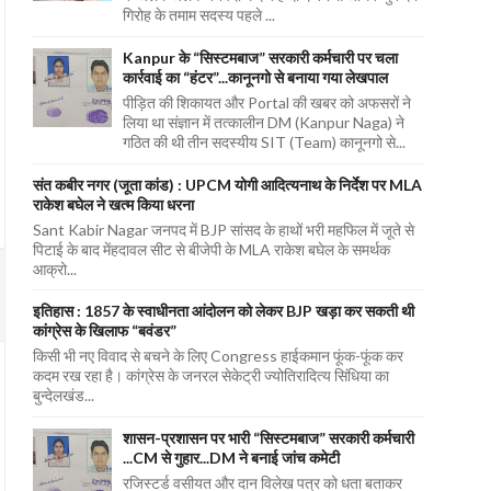
गिरोह के तमाम सदस्य पहले ...
Kanpur के “सिस्टमबाज” सरकारी कर्मचारी पर चला
कार्रवाई का “हंटर”...कानूनगो से बनाया गया लेखपाल
पीड़ित की शिकायत और Portal की खबर को अफसरों ने
लिया था संज्ञान में तत्कालीन DM (Kanpur Naga) ने
गठित की थी तीन सदस्यीय SIT (Team) कानूनगो से...
संत कबीर नगर (जूता कांड) : UPCM योगी आदित्यनाथ के निर्देश पर MLA
राकेश बघेल ने खत्म किया धरना
Sant Kabir Nagar जनपद में BJP सांसद के हाथों भरी महफिल में जूते से
पिटाई के बाद मेंहदावल सीट से बीजेपी के MLA राकेश बघेल के समर्थक
आक्रो...
इतिहास : 1857 के स्वाधीनता आंदोलन को लेकर BJP खड़ा कर सकती थी
कांग्रेस के खिलाफ “बवंडर”
किसी भी नए विवाद से बचने के लिए Congress हाईकमान फूंक-फूंक कर
कदम रख रहा है। कांग्रेस के जनरल सेकेट्री ज्योतिरादित्य सिंधिया का
बुन्देलखंड...
शासन-प्रशासन पर भारी “सिस्टमबाज” सरकारी कर्मचारी
...CM से गुहार...DM ने बनाई जांच कमेटी
रजिस्टर्ड वसीयत और दान विलेख पत्र को धता बताकर