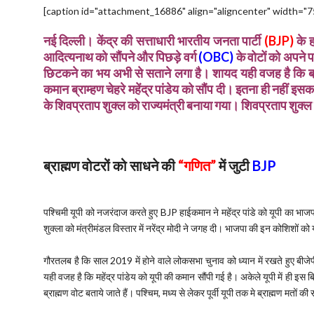
[caption id="attachment_16886" align="aligncenter" width="7
नई दिल्ली। केंद्र की सत्ताधारी भारतीय जनता पार्टी
(
BJP
)
के 
आदित्यनाथ को सौंपने और पिछड़े वर्ग
(
OBC
)
के वोटों को अपने 
छिटकने का भय अभी से सताने लगा है। शायद यही वजह है कि ब्र
कमान ब्राम्हण चेहरे महेंद्र पांडेय को सौंप दी। इतना ही नहीं इस
के शिवप्रताप शुक्ल को राज्यमंत्री बनाया गया। शिवप्रताप शुक्ल दू
ब्राह्मण वोटरों को साधने की
“
गणित
”
में जुटी
BJP
पश्चिमी यूपी को नजरंदाज करते हुए BJP हाईकमान ने महेंद्र पांडे को यूपी का भाज
शुक्ला को मंत्रीमंडल विस्तार में नरेंद्र मोदी ने जगह दी। भाजपा की इन कोशिशों को यू
गौरतलब है कि साल 2019 में होने वाले लोकसभा चुनाव को ध्यान में रखते हुए बीजे
यही वजह है कि महेंद्र पांडेय को यूपी की कमान सौंपी गई है। अकेले यूपी में ही इस 
ब्राह्मण वोट बताये जाते हैं। पश्चिम, मध्य से लेकर पूर्वी यूपी तक मे ब्राह्मण मतों क