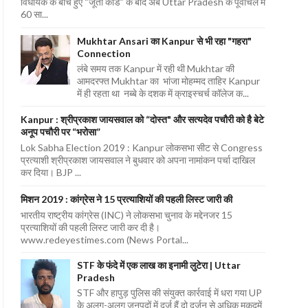
विधायक के बीच हुए “जूता कांड” के बाद अब Uttar Pradesh के पूर्वांचल में
60 सा...
Mukhtar Ansari का Kanpur से भी रहा "गहरा"
Connection
लंबे समय तक Kanpur में रही थी Mukhtar की
आमदरफ्त Mukhtar का भांजा मोहम्मद ताहिर Kanpur
में ही रहता था नब्बे के दशक में क्राइस्चर्च कॉलेज क...
Kanpur : श्रीप्रकाश जायसवाल को “दोस्त" और सत्यदेव पचौरी को है बेटे
अनूप पचौरी पर “भरोसा”
Lok Sabha Election 2019 : Kanpur लोकसभा सीट से Congress
प्रत्याशी श्रीप्रकाश जायसवाल ने बुधवार को अपना नामांकन पर्चा दाखिल
कर दिया। BJP ...
मिशन 2019 : कांग्रेस ने 15 प्रत्याशियों की पहली लिस्ट जारी की
भारतीय राष्ट्रीय कांग्रेस (INC) ने लोकसभा चुनाव के मद्देनजर 15
प्रत्याशियों की पहली लिस्ट जारी कर दी है।
www.redeyestimes.com (News Portal...
STF के फंदे में एक लाख का इनामी लुटेरा | Uttar
Pradesh
STF और हापुड़ पुलिस की संयुक्त कार्रवाई में धरा गया UP
के अलग-अलग जनपदों में दर्ज हैं दो दर्जन से अधिक मुकदमें