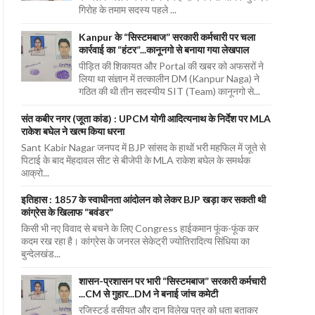
गिरोह के तमाम सदस्य पहले ...
Kanpur के “सिस्टमबाज” सरकारी कर्मचारी पर चला
कार्रवाई का “हंटर”...कानूनगो से बनाया गया लेखपाल
पीड़ित की शिकायत और Portal की खबर को अफसरों ने
लिया था संज्ञान में तत्कालीन DM (Kanpur Naga) ने
गठित की थी तीन सदस्यीय SIT (Team) कानूनगो से...
संत कबीर नगर (जूता कांड) : UPCM योगी आदित्यनाथ के निर्देश पर MLA
राकेश बघेल ने खत्म किया धरना
Sant Kabir Nagar जनपद में BJP सांसद के हाथों भरी महफिल में जूते से
पिटाई के बाद मेंहदावल सीट से बीजेपी के MLA राकेश बघेल के समर्थक
आक्रो...
इतिहास : 1857 के स्वाधीनता आंदोलन को लेकर BJP खड़ा कर सकती थी
कांग्रेस के खिलाफ “बवंडर”
किसी भी नए विवाद से बचने के लिए Congress हाईकमान फूंक-फूंक कर
कदम रख रहा है। कांग्रेस के जनरल सेकेट्री ज्योतिरादित्य सिंधिया का
बुन्देलखंड...
शासन-प्रशासन पर भारी “सिस्टमबाज” सरकारी कर्मचारी
...CM से गुहार...DM ने बनाई जांच कमेटी
रजिस्टर्ड वसीयत और दान विलेख पत्र को धता बताकर