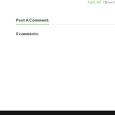
Agra Jail
Jun 
Post A Comment:
0 comments: