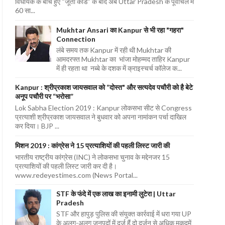
विधायक के बीच हुए “जूता कांड” के बाद अब Uttar Pradesh के पूर्वांचल में
60 सा...
Mukhtar Ansari का Kanpur से भी रहा "गहरा"
Connection
लंबे समय तक Kanpur में रही थी Mukhtar की
आमदरफ्त Mukhtar का भांजा मोहम्मद ताहिर Kanpur
में ही रहता था नब्बे के दशक में क्राइस्चर्च कॉलेज क...
Kanpur : श्रीप्रकाश जायसवाल को “दोस्त" और सत्यदेव पचौरी को है बेटे
अनूप पचौरी पर “भरोसा”
Lok Sabha Election 2019 : Kanpur लोकसभा सीट से Congress
प्रत्याशी श्रीप्रकाश जायसवाल ने बुधवार को अपना नामांकन पर्चा दाखिल
कर दिया। BJP ...
मिशन 2019 : कांग्रेस ने 15 प्रत्याशियों की पहली लिस्ट जारी की
भारतीय राष्ट्रीय कांग्रेस (INC) ने लोकसभा चुनाव के मद्देनजर 15
प्रत्याशियों की पहली लिस्ट जारी कर दी है।
www.redeyestimes.com (News Portal...
STF के फंदे में एक लाख का इनामी लुटेरा | Uttar
Pradesh
STF और हापुड़ पुलिस की संयुक्त कार्रवाई में धरा गया UP
के अलग-अलग जनपदों में दर्ज हैं दो दर्जन से अधिक मुकदमें