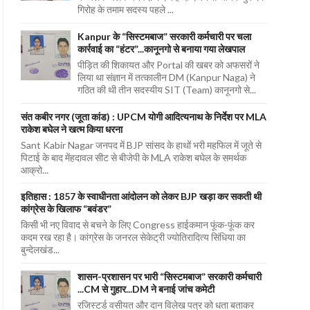
गिरोह के तमाम सदस्य पहले ...
Kanpur के “सिस्टमबाज” सरकारी कर्मचारी पर चला
कार्रवाई का “हंटर”...कानूनगो से बनाया गया लेखपाल
पीड़ित की शिकायत और Portal की खबर को अफसरों ने
लिया था संज्ञान में तत्कालीन DM (Kanpur Naga) ने
गठित की थी तीन सदस्यीय SIT (Team) कानूनगो से...
संत कबीर नगर (जूता कांड) : UPCM योगी आदित्यनाथ के निर्देश पर MLA
राकेश बघेल ने खत्म किया धरना
Sant Kabir Nagar जनपद में BJP सांसद के हाथों भरी महफिल में जूते से
पिटाई के बाद मेंहदावल सीट से बीजेपी के MLA राकेश बघेल के समर्थक
आक्रो...
इतिहास : 1857 के स्वाधीनता आंदोलन को लेकर BJP खड़ा कर सकती थी
कांग्रेस के खिलाफ “बवंडर”
किसी भी नए विवाद से बचने के लिए Congress हाईकमान फूंक-फूंक कर
कदम रख रहा है। कांग्रेस के जनरल सेकेट्री ज्योतिरादित्य सिंधिया का
बुन्देलखंड...
शासन-प्रशासन पर भारी “सिस्टमबाज” सरकारी कर्मचारी
...CM से गुहार...DM ने बनाई जांच कमेटी
रजिस्टर्ड वसीयत और दान विलेख पत्र को धता बताकर