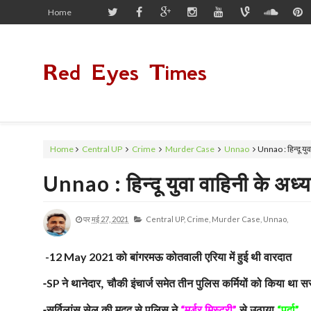
Home
Red Eyes Times
Home
Central UP
Crime
Murder Case
Unnao
Unnao : हिन्दू युव
Unnao : हिन्दू युवा वाहिनी के अध्
पर
मई 27, 2021
Central UP,
Crime,
Murder Case,
Unnao,
को बांगरमऊ कोतवाली एरिया में हुई थी वारदात
-12 May 2021
-
ने थानेदार, चौकी इंचार्ज समेत तीन पुलिस कर्मियों को किया था सस्
SP
-सर्विलांस सेल की मदद से पुलिस ने
मर्डर मिस्ट्री
से उठाया
पर्दा
“
”
“
”