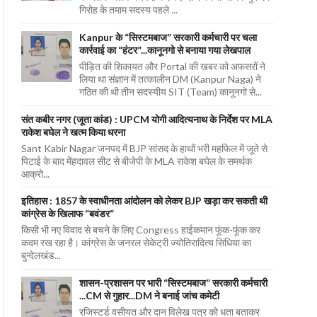
गिरोह के तमाम सदस्य पहले ...
Kanpur के “सिस्टमबाज” सरकारी कर्मचारी पर चला
कार्रवाई का “हंटर”...कानूनगो से बनाया गया लेखपाल
पीड़ित की शिकायत और Portal की खबर को अफसरों ने
लिया था संज्ञान में तत्कालीन DM (Kanpur Naga) ने
गठित की थी तीन सदस्यीय SIT (Team) कानूनगो से...
संत कबीर नगर (जूता कांड) : UPCM योगी आदित्यनाथ के निर्देश पर MLA
राकेश बघेल ने खत्म किया धरना
Sant Kabir Nagar जनपद में BJP सांसद के हाथों भरी महफिल में जूते से
पिटाई के बाद मेंहदावल सीट से बीजेपी के MLA राकेश बघेल के समर्थक
आक्रो...
इतिहास : 1857 के स्वाधीनता आंदोलन को लेकर BJP खड़ा कर सकती थी
कांग्रेस के खिलाफ “बवंडर”
किसी भी नए विवाद से बचने के लिए Congress हाईकमान फूंक-फूंक कर
कदम रख रहा है। कांग्रेस के जनरल सेकेट्री ज्योतिरादित्य सिंधिया का
बुन्देलखंड...
शासन-प्रशासन पर भारी “सिस्टमबाज” सरकारी कर्मचारी
...CM से गुहार...DM ने बनाई जांच कमेटी
रजिस्टर्ड वसीयत और दान विलेख पत्र को धता बताकर