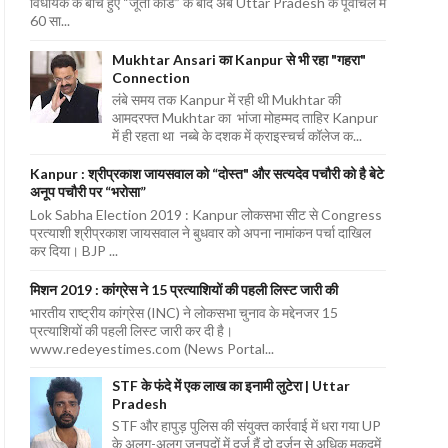
विधायक के बीच हुए “जूता कांड” के बाद अब Uttar Pradesh के पूर्वांचल में
60 सा...
Mukhtar Ansari का Kanpur से भी रहा "गहरा"
Connection
लंबे समय तक Kanpur में रही थी Mukhtar की
आमदरफ्त Mukhtar का भांजा मोहम्मद ताहिर Kanpur
में ही रहता था नब्बे के दशक में क्राइस्चर्च कॉलेज क...
Kanpur : श्रीप्रकाश जायसवाल को “दोस्त" और सत्यदेव पचौरी को है बेटे
अनूप पचौरी पर “भरोसा”
Lok Sabha Election 2019 : Kanpur लोकसभा सीट से Congress
प्रत्याशी श्रीप्रकाश जायसवाल ने बुधवार को अपना नामांकन पर्चा दाखिल
कर दिया। BJP ...
मिशन 2019 : कांग्रेस ने 15 प्रत्याशियों की पहली लिस्ट जारी की
भारतीय राष्ट्रीय कांग्रेस (INC) ने लोकसभा चुनाव के मद्देनजर 15
प्रत्याशियों की पहली लिस्ट जारी कर दी है।
www.redeyestimes.com (News Portal...
STF के फंदे में एक लाख का इनामी लुटेरा | Uttar
Pradesh
STF और हापुड़ पुलिस की संयुक्त कार्रवाई में धरा गया UP
के अलग-अलग जनपदों में दर्ज हैं दो दर्जन से अधिक मुकदमें