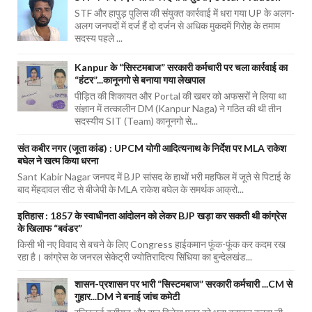
STF और हापुड़ पुलिस की संयुक्त कार्रवाई में धरा गया UP के अलग-
अलग जनपदों में दर्ज हैं दो दर्जन से अधिक मुकदमें गिरोह के तमाम
सदस्य पहले ...
Kanpur के “सिस्टमबाज” सरकारी कर्मचारी पर चला कार्रवाई का
“हंटर”...कानूनगो से बनाया गया लेखपाल
पीड़ित की शिकायत और Portal की खबर को अफसरों ने लिया था
संज्ञान में तत्कालीन DM (Kanpur Naga) ने गठित की थी तीन
सदस्यीय SIT (Team) कानूनगो से...
संत कबीर नगर (जूता कांड) : UPCM योगी आदित्यनाथ के निर्देश पर MLA राकेश
बघेल ने खत्म किया धरना
Sant Kabir Nagar जनपद में BJP सांसद के हाथों भरी महफिल में जूते से पिटाई के
बाद मेंहदावल सीट से बीजेपी के MLA राकेश बघेल के समर्थक आक्रो...
इतिहास : 1857 के स्वाधीनता आंदोलन को लेकर BJP खड़ा कर सकती थी कांग्रेस
के खिलाफ “बवंडर”
किसी भी नए विवाद से बचने के लिए Congress हाईकमान फूंक-फूंक कर कदम रख
रहा है। कांग्रेस के जनरल सेकेट्री ज्योतिरादित्य सिंधिया का बुन्देलखंड...
शासन-प्रशासन पर भारी “सिस्टमबाज” सरकारी कर्मचारी ...CM से
गुहार...DM ने बनाई जांच कमेटी