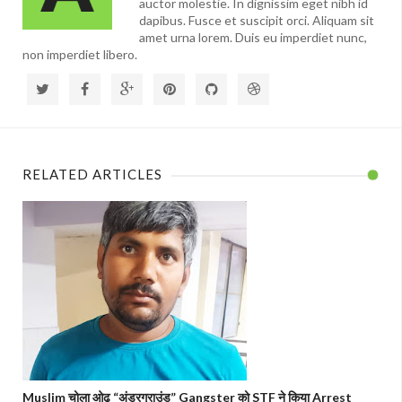
auctor molestie. In dignissim eget nibh id
dapibus. Fusce et suscipit orci. Aliquam sit
amet urna lorem. Duis eu imperdiet nunc,
non imperdiet libero.
RELATED ARTICLES
Muslim चोला ओढ़ “अंडरग्राउंड” Gangster को STF ने किया Arrest