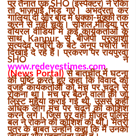
पर तैनात एक SHO (इंस्पेक्टर) ने रोका
तो भाजपाई भिड़ गए। अभद्रता कर
गालियां दी और बाद में धक्का-मुक्की तक
करने से नहीं चूके। सोशल मीडिया पर
वॉयरल वीडियों में कई कार्यकर्ताओं के
साथ Kanpur से बीजेपी प्रत्याशी
सत्यदेव पचौरी के बेटे अनूप पचौरी भी
दिखाई दे रहे हैं। प्रकरण पर रायपुरवा
SHO ने
www.redeyestimes.com
(News Portal)
से बातचीत में घटना
की पुष्टि करते हुए कहा कि विवाद की
वजह कार्यकर्ताओं को मंच पर चढ़ने से
रोकना था। मंच पर बैठने वालों की जो
लिस्ट मुहैया कराई गई थी, उससे कहीं
अधिक लोग मंच पर चढ़ने की कोशिश
करने लगे। जिस पर वहां मौजूद पुलिस
बल ने रोकने की कोशिश की थी। मंत्री
पुत्र के बाबत उन्होंने कहा कि मैं उनको
जानता और पहचानता नहीं हूं।