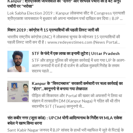
Kanpur : श्रीप्रकाश जायसवाल को “दोस्त" और सत्यदेव पचौरी को है बेटे अनूप
पचौरी पर “भरोसा”
Lok Sabha Election 2019 : Kanpur लोकसभा सीट से Congress प्रत्याशी
श्रीप्रकाश जायसवाल ने बुधवार को अपना नामांकन पर्चा दाखिल कर दिया। BJP ...
मिशन 2019 : कांग्रेस ने 15 प्रत्याशियों की पहली लिस्ट जारी की
भारतीय राष्ट्रीय कांग्रेस (INC) ने लोकसभा चुनाव के मद्देनजर 15 प्रत्याशियों की
पहली लिस्ट जारी कर दी है। www.redeyestimes.com (News Portal...
STF के फंदे में एक लाख का इनामी लुटेरा | Uttar Pradesh
STF और हापुड़ पुलिस की संयुक्त कार्रवाई में धरा गया UP के अलग-
अलग जनपदों में दर्ज हैं दो दर्जन से अधिक मुकदमें गिरोह के तमाम
सदस्य पहले ...
Kanpur के “सिस्टमबाज” सरकारी कर्मचारी पर चला कार्रवाई का
“हंटर”...कानूनगो से बनाया गया लेखपाल
पीड़ित की शिकायत और Portal की खबर को अफसरों ने लिया था
संज्ञान में तत्कालीन DM (Kanpur Naga) ने गठित की थी तीन
सदस्यीय SIT (Team) कानूनगो से...
संत कबीर नगर (जूता कांड) : UPCM योगी आदित्यनाथ के निर्देश पर MLA राकेश
बघेल ने खत्म किया धरना
Sant Kabir Nagar जनपद में BJP सांसद के हाथों भरी महफिल में जूते से पिटाई के