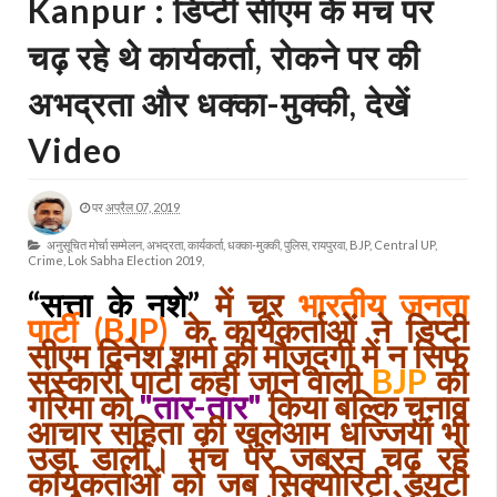
Kanpur : डिप्टी सीएम के मंच पर
चढ़ रहे थे कार्यकर्ता, रोकने पर की
अभद्रता और धक्का-मुक्की, देखें
Video
पर
अप्रैल 07, 2019
अनुसूचित मोर्चा सम्मेलन,
अभद्रता,
कार्यकर्ता,
धक्का-मुक्की,
पुलिस,
रायपुरवा,
BJP,
Central UP,
Crime,
Lok Sabha Election 2019,
“सत्ता के नशे”
में चूर
भारतीय जनता
पार्टी (BJP)
के कार्यकर्ताओं ने डिप्टी
सीएम दिनेश शर्मा की मौजूदगी में न सिर्फ
संस्कारी पार्टी कही जाने वाली
BJP
की
गरिमा को
"तार-तार"
किया बल्कि चुनाव
आचार संहिता की खुलेआम धज्जियां भी
उड़ा डालीं। मंच पर जबरन चढ़ रहे
कार्यकर्ताओं को जब सिक्योरिटी ड्यूटी