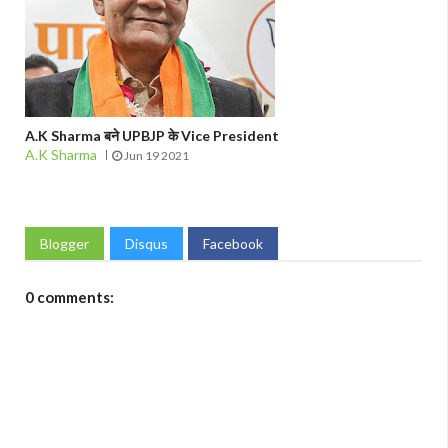
A.K Sharma बने UPBJP के Vice President
A.K Sharma
Jun 19 2021
Blogger
Disqus
Facebook
0 comments: