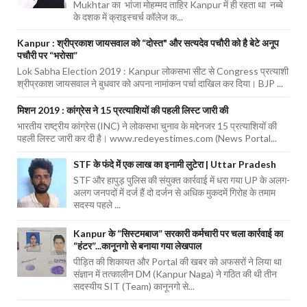
Mukhtar का भांजा मोहम्मद ताहिर Kanpur में ही रहता था नब्बे
के दशक में क्राइस्चर्च कॉलेज क...
Kanpur : श्रीप्रकाश जायसवाल को “दोस्त" और सत्यदेव पचौरी को है बेटे अनूप
पचौरी पर “भरोसा”
Lok Sabha Election 2019 : Kanpur लोकसभा सीट से Congress प्रत्याशी
श्रीप्रकाश जायसवाल ने बुधवार को अपना नामांकन पर्चा दाखिल कर दिया। BJP ...
मिशन 2019 : कांग्रेस ने 15 प्रत्याशियों की पहली लिस्ट जारी की
भारतीय राष्ट्रीय कांग्रेस (INC) ने लोकसभा चुनाव के मद्देनजर 15 प्रत्याशियों की
पहली लिस्ट जारी कर दी है। www.redeyestimes.com (News Portal...
STF के फंदे में एक लाख का इनामी लुटेरा | Uttar Pradesh
STF और हापुड़ पुलिस की संयुक्त कार्रवाई में धरा गया UP के अलग-
अलग जनपदों में दर्ज हैं दो दर्जन से अधिक मुकदमें गिरोह के तमाम
सदस्य पहले ...
Kanpur के “सिस्टमबाज” सरकारी कर्मचारी पर चला कार्रवाई का
“हंटर”...कानूनगो से बनाया गया लेखपाल
पीड़ित की शिकायत और Portal की खबर को अफसरों ने लिया था
संज्ञान में तत्कालीन DM (Kanpur Naga) ने गठित की थी तीन
सदस्यीय SIT (Team) कानूनगो से...