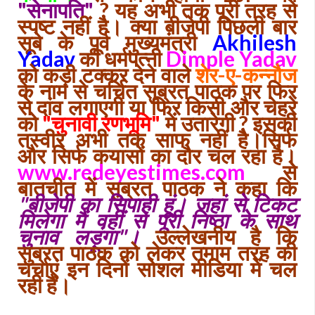
"सेनापति"
? यह अभी तक पूरी तरह से
स्पष्ट नहीं है। क्या बीजेपी पिछली बार
सूबे के पूर्व मुख्यमंत्री
Akhilesh
Yadav
की धर्मपत्नी
Dimple Yadav
को कड़ी टक्कर देने वाले
शेर-ए-कन्नौज
के नाम से चर्चित सुब्रत पाठक पर फिर
से दांव लगाएगी या फिर किसी और चेहरे
को
"चुनावी रणभूमि"
में उतारेगी ? इसकी
तस्वीर अभी तक साफ नहीं है।सिर्फ
और सिर्फ कयासों का दौर चल रहा है।
www.redeyestimes.com
से
बातचीत में सुब्रत पाठक ने कहा कि
"बीजेपी का सिपाही हूं। जहां से टिकट
मिलेगा मैं वहीं से पूरी निष्ठा के साथ
चुनाव लड़ूंगा"।
उल्लेखनीय है कि
सुब्रत पाठक को लेकर तमाम तरह की
चर्चाएं इन दिनों सोशल मीडिया में चल
रही हैं।