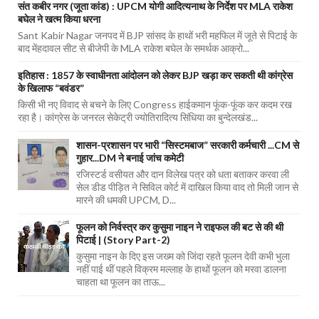
संत कबीर नगर (जूता कांड) : UPCM योगी आदित्यनाथ के निर्देश पर MLA राकेश
बघेल ने खत्म किया धरना
Sant Kabir Nagar जनपद में BJP सांसद के हाथों भरी महफिल में जूते से पिटाई के
बाद मेंहदावल सीट से बीजेपी के MLA राकेश बघेल के समर्थक आक्रो...
इतिहास : 1857 के स्वाधीनता आंदोलन को लेकर BJP खड़ा कर सकती थी कांग्रेस
के खिलाफ “बवंडर”
किसी भी नए विवाद से बचने के लिए Congress हाईकमान फूंक-फूंक कर कदम रख
रहा है। कांग्रेस के जनरल सेकेट्री ज्योतिरादित्य सिंधिया का बुन्देलखंड...
शासन-प्रशासन पर भारी “सिस्टमबाज” सरकारी कर्मचारी ...CM से
गुहार...DM ने बनाई जांच कमेटी
रजिस्टर्ड वसीयत और दान विलेख पत्र को धता बताकर करवा ली
सेल डीड पीड़ित ने सिविल कोर्ट में दाखिल किया वाद तो मिली जान से
मारने की धमकी UPCM, D...
फूलन को निर्वस्त्र कर कुसुमा नाइन ने राइफल की बट से की थी
पिटाई | (Story Part-2)
कुसुमा नाइन के दिए इस जख्म को जिंदा रहते फूलन देवी कभी भुला
नहीं पाई थीं पहले विक्रम मल्लाह के हाथों फूलन को मरवा डालना
चाहता था फूलन का ताऊ...