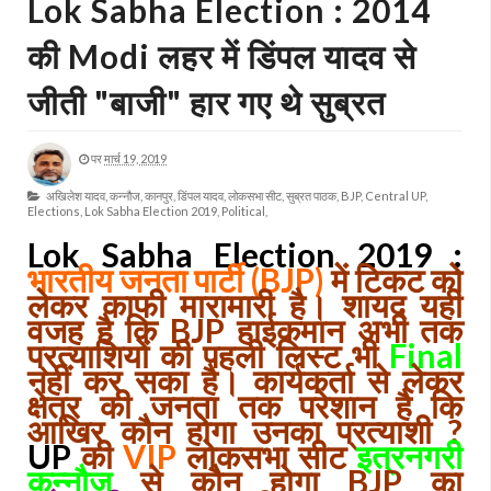
Lok Sabha Election : 2014
की Modi लहर में डिंपल यादव से
जीती "बाजी" हार गए थे सुब्रत
पर
मार्च 19, 2019
अखिलेश यादव,
कन्नौज,
कानपुर,
डिंपल यादव,
लोकसभा सीट,
सुब्रत पाठक,
BJP,
Central UP,
Elections,
Lok Sabha Election 2019,
Political,
Lok Sabha Election 2019 :
भारतीय जनता पार्टी (BJP)
में टिकट को
लेकर काफी मारामारी है। शायद यही
वजह है कि BJP हाईकमान अभी तक
प्रत्याशियों की पहली लिस्ट भी
Final
नहीं कर सका है। कार्यकर्ता से लेकर
क्षेत्र की जनता तक परेशान है कि
आखिर कौन होगा उनका प्रत्याशी ?
UP
की
VIP
लोकसभा सीट
इत्रनगरी
कन्नौज
से कौन होगा BJP का