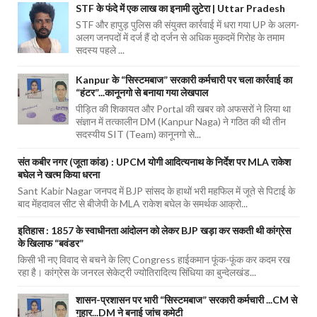
STF के फंदे में एक लाख का इनामी लुटेरा | Uttar Pradesh
STF और हापुड़ पुलिस की संयुक्त कार्रवाई में धरा गया UP के अलग-
अलग जनपदों में दर्ज हैं दो दर्जन से अधिक मुकदमें गिरोह के तमाम
सदस्य पहले ...
Kanpur के “सिस्टमबाज” सरकारी कर्मचारी पर चला कार्रवाई का
“हंटर”...कानूनगो से बनाया गया लेखपाल
पीड़ित की शिकायत और Portal की खबर को अफसरों ने लिया था
संज्ञान में तत्कालीन DM (Kanpur Naga) ने गठित की थी तीन
सदस्यीय SIT (Team) कानूनगो से...
संत कबीर नगर (जूता कांड) : UPCM योगी आदित्यनाथ के निर्देश पर MLA राकेश
बघेल ने खत्म किया धरना
Sant Kabir Nagar जनपद में BJP सांसद के हाथों भरी महफिल में जूते से पिटाई के
बाद मेंहदावल सीट से बीजेपी के MLA राकेश बघेल के समर्थक आक्रो...
इतिहास : 1857 के स्वाधीनता आंदोलन को लेकर BJP खड़ा कर सकती थी कांग्रेस
के खिलाफ “बवंडर”
किसी भी नए विवाद से बचने के लिए Congress हाईकमान फूंक-फूंक कर कदम रख
रहा है। कांग्रेस के जनरल सेकेट्री ज्योतिरादित्य सिंधिया का बुन्देलखंड...
शासन-प्रशासन पर भारी “सिस्टमबाज” सरकारी कर्मचारी ...CM से
गुहार...DM ने बनाई जांच कमेटी