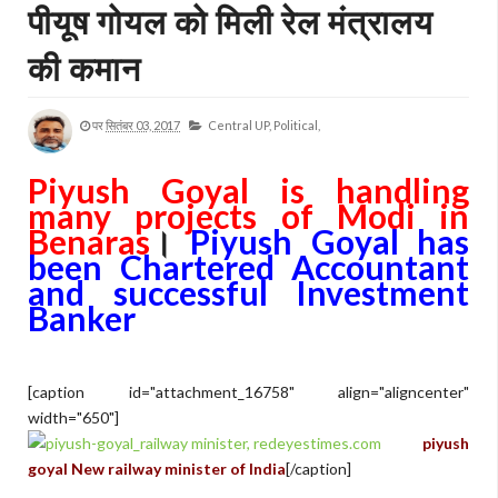
पीयूष गोयल को मिली रेल मंत्रालय
की कमान
पर
सितंबर 03, 2017
Central UP,
Political,
Piyush Goyal is handling
many projects of Modi in
Benaras
।
Piyush Goyal has
been Chartered Accountant
and successful Investment
Banker
[caption id="attachment_16758" align="aligncenter"
width="650"]
piyush
goyal New railway minister of India
[/caption]