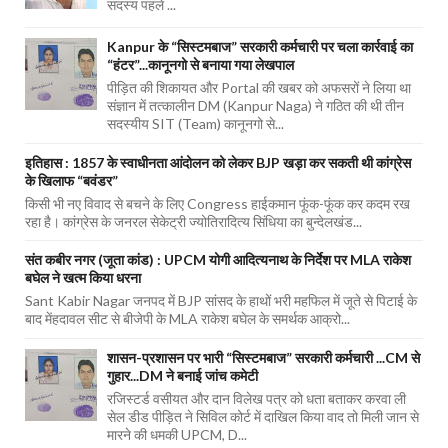
सदस्य पहले ...
Kanpur के “सिस्टमबाज” सरकारी कर्मचारी पर चला कार्रवाई का
“हंटर”...कानूनगो से बनाया गया लेखपाल
पीड़ित की शिकायत और Portal की खबर को अफसरों ने लिया था
संज्ञान में तत्कालीन DM (Kanpur Naga) ने गठित की थी तीन
सदस्यीय SIT (Team) कानूनगो से...
इतिहास : 1857 के स्वाधीनता आंदोलन को लेकर BJP खड़ा कर सकती थी कांग्रेस
के खिलाफ “बवंडर”
किसी भी नए विवाद से बचने के लिए Congress हाईकमान फूंक-फूंक कर कदम रख
रहा है। कांग्रेस के जनरल सेकेट्री ज्योतिरादित्य सिंधिया का बुन्देलखंड...
संत कबीर नगर (जूता कांड) : UPCM योगी आदित्यनाथ के निर्देश पर MLA राकेश
बघेल ने खत्म किया धरना
Sant Kabir Nagar जनपद में BJP सांसद के हाथों भरी महफिल में जूते से पिटाई के
बाद मेंहदावल सीट से बीजेपी के MLA राकेश बघेल के समर्थक आक्रो...
शासन-प्रशासन पर भारी “सिस्टमबाज” सरकारी कर्मचारी ...CM से
गुहार...DM ने बनाई जांच कमेटी
रजिस्टर्ड वसीयत और दान विलेख पत्र को धता बताकर करवा ली
सेल डीड पीड़ित ने सिविल कोर्ट में दाखिल किया वाद तो मिली जान से
मारने की धमकी UPCM, D...