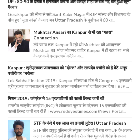
UP : 80-90 के दशक में हरिशंकर तिवारी और वीरेंद्र शाही के बीच गई बार हुआ खूनी
गैंगवार
Gorakhpur की सीमा से सटे Sant Kabir Nagar में BJP सांसद और विधायक के
बीच हुए “जूता कांड” के बाद अब Uttar Pradesh के पूर्वांचल में 60 सा...
Mukhtar Ansari का Kanpur से भी रहा "गहरा"
Connection
लंबे समय तक Kanpur में रही थी Mukhtar की आमदरफ्त
Mukhtar का भांजा मोहम्मद ताहिर Kanpur में ही रहता था नब्बे
के दशक में क्राइस्चर्च कॉलेज क...
Kanpur : श्रीप्रकाश जायसवाल को “दोस्त" और सत्यदेव पचौरी को है बेटे अनूप
पचौरी पर “भरोसा”
Lok Sabha Election 2019 : Kanpur लोकसभा सीट से Congress प्रत्याशी
श्रीप्रकाश जायसवाल ने बुधवार को अपना नामांकन पर्चा दाखिल कर दिया। BJP ...
मिशन 2019 : कांग्रेस ने 15 प्रत्याशियों की पहली लिस्ट जारी की
भारतीय राष्ट्रीय कांग्रेस (INC) ने लोकसभा चुनाव के मद्देनजर 15 प्रत्याशियों की
पहली लिस्ट जारी कर दी है। www.redeyestimes.com (News Portal...
STF के फंदे में एक लाख का इनामी लुटेरा | Uttar Pradesh
STF और हापुड़ पुलिस की संयुक्त कार्रवाई में धरा गया UP के अलग-
अलग जनपदों में दर्ज हैं दो दर्जन से अधिक मुकदमें गिरोह के तमाम