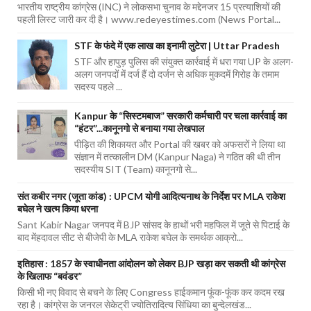
भारतीय राष्ट्रीय कांग्रेस (INC) ने लोकसभा चुनाव के मद्देनजर 15 प्रत्याशियों की
पहली लिस्ट जारी कर दी है। www.redeyestimes.com (News Portal...
STF के फंदे में एक लाख का इनामी लुटेरा | Uttar Pradesh
STF और हापुड़ पुलिस की संयुक्त कार्रवाई में धरा गया UP के अलग-
अलग जनपदों में दर्ज हैं दो दर्जन से अधिक मुकदमें गिरोह के तमाम
सदस्य पहले ...
Kanpur के “सिस्टमबाज” सरकारी कर्मचारी पर चला कार्रवाई का
“हंटर”...कानूनगो से बनाया गया लेखपाल
पीड़ित की शिकायत और Portal की खबर को अफसरों ने लिया था
संज्ञान में तत्कालीन DM (Kanpur Naga) ने गठित की थी तीन
सदस्यीय SIT (Team) कानूनगो से...
संत कबीर नगर (जूता कांड) : UPCM योगी आदित्यनाथ के निर्देश पर MLA राकेश
बघेल ने खत्म किया धरना
Sant Kabir Nagar जनपद में BJP सांसद के हाथों भरी महफिल में जूते से पिटाई के
बाद मेंहदावल सीट से बीजेपी के MLA राकेश बघेल के समर्थक आक्रो...
इतिहास : 1857 के स्वाधीनता आंदोलन को लेकर BJP खड़ा कर सकती थी कांग्रेस
के खिलाफ “बवंडर”
किसी भी नए विवाद से बचने के लिए Congress हाईकमान फूंक-फूंक कर कदम रख
रहा है। कांग्रेस के जनरल सेकेट्री ज्योतिरादित्य सिंधिया का बुन्देलखंड...