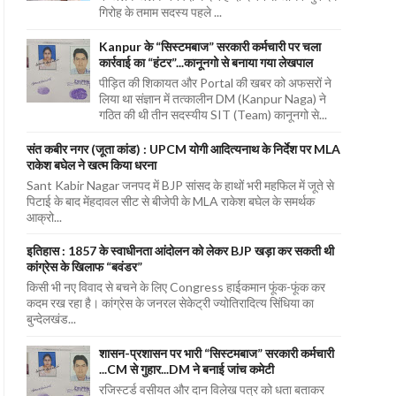
गिरोह के तमाम सदस्य पहले ...
Kanpur के “सिस्टमबाज” सरकारी कर्मचारी पर चला
कार्रवाई का “हंटर”...कानूनगो से बनाया गया लेखपाल
पीड़ित की शिकायत और Portal की खबर को अफसरों ने
लिया था संज्ञान में तत्कालीन DM (Kanpur Naga) ने
गठित की थी तीन सदस्यीय SIT (Team) कानूनगो से...
संत कबीर नगर (जूता कांड) : UPCM योगी आदित्यनाथ के निर्देश पर MLA
राकेश बघेल ने खत्म किया धरना
Sant Kabir Nagar जनपद में BJP सांसद के हाथों भरी महफिल में जूते से
पिटाई के बाद मेंहदावल सीट से बीजेपी के MLA राकेश बघेल के समर्थक
आक्रो...
इतिहास : 1857 के स्वाधीनता आंदोलन को लेकर BJP खड़ा कर सकती थी
कांग्रेस के खिलाफ “बवंडर”
किसी भी नए विवाद से बचने के लिए Congress हाईकमान फूंक-फूंक कर
कदम रख रहा है। कांग्रेस के जनरल सेकेट्री ज्योतिरादित्य सिंधिया का
बुन्देलखंड...
शासन-प्रशासन पर भारी “सिस्टमबाज” सरकारी कर्मचारी
...CM से गुहार...DM ने बनाई जांच कमेटी
रजिस्टर्ड वसीयत और दान विलेख पत्र को धता बताकर