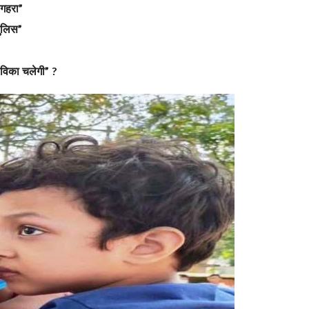
गहरा
”
पुलिस
”
ीविका चलेगी
”
?