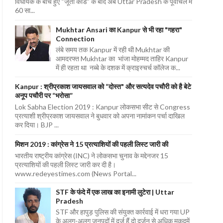
विधायक के बीच हुए “जूता कांड” के बाद अब Uttar Pradesh के पूर्वांचल में
60 सा...
Mukhtar Ansari का Kanpur से भी रहा "गहरा"
Connection
लंबे समय तक Kanpur में रही थी Mukhtar की
आमदरफ्त Mukhtar का भांजा मोहम्मद ताहिर Kanpur
में ही रहता था नब्बे के दशक में क्राइस्चर्च कॉलेज क...
Kanpur : श्रीप्रकाश जायसवाल को “दोस्त" और सत्यदेव पचौरी को है बेटे
अनूप पचौरी पर “भरोसा”
Lok Sabha Election 2019 : Kanpur लोकसभा सीट से Congress
प्रत्याशी श्रीप्रकाश जायसवाल ने बुधवार को अपना नामांकन पर्चा दाखिल
कर दिया। BJP ...
मिशन 2019 : कांग्रेस ने 15 प्रत्याशियों की पहली लिस्ट जारी की
भारतीय राष्ट्रीय कांग्रेस (INC) ने लोकसभा चुनाव के मद्देनजर 15
प्रत्याशियों की पहली लिस्ट जारी कर दी है।
www.redeyestimes.com (News Portal...
STF के फंदे में एक लाख का इनामी लुटेरा | Uttar
Pradesh
STF और हापुड़ पुलिस की संयुक्त कार्रवाई में धरा गया UP
के अलग-अलग जनपदों में दर्ज हैं दो दर्जन से अधिक मुकदमें