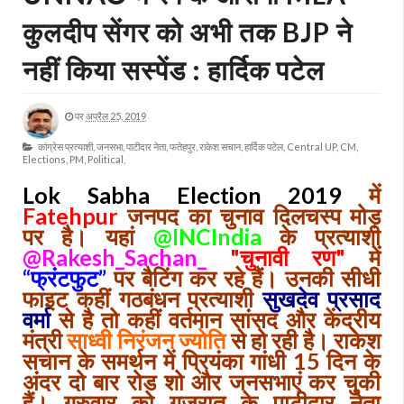
कुलदीप सेंगर को अभी तक BJP ने
नहीं किया सस्पेंड : हार्दिक पटेल
पर
अप्रैल 25, 2019
कांग्रेस प्रत्याशी,
जनसभा,
पाटीदार नेता,
फतेहपुर,
राकेश सचान,
हार्दिक पटेल,
Central UP,
CM,
Elections,
PM,
Political,
Lok Sabha Election 2019
में
Fatehpur
जनपद का चुनाव दिलचस्प मोड़
पर है। यहां
@INCIndia
के प्रत्याशी
@Rakesh_Sachan_
"चुनावी रण"
में
“फ्रंटफुट”
पर बैटिंग कर रहे हैं। उनकी सीधी
फाइट कहीं गठबंधन प्रत्याशी
सुखदेव प्रसाद
वर्मा
से है तो कहीं वर्तमान सांसद और केंद्रीय
मंत्री
साध्वी निरंजन ज्योति
से हो रही है। राकेश
सचान के समर्थन में प्रियंका गांधी 15 दिन के
अंदर दो बार रोड शो और जनसभाएं कर चुकी
हैं। गुरुवार को गुजरात के पाटीदार नेता