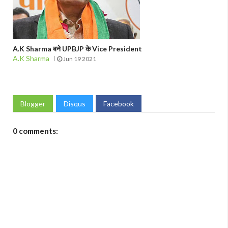
A.K Sharma बने UPBJP के Vice President
A.K Sharma
Jun 19 2021
Blogger
Disqus
Facebook
0 comments: