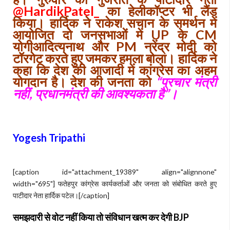
@HardikPatel_
का हेलीकॉप्टर भी लैंड
किया। हार्दिक ने राकेश सचान के समर्थन में
आयोजित दो जनसभाओं में UP के CM
योगीआदित्यनाथ और PM नरेंद्र मोदी को
टॉरगेट करते हुए जमकर हमला बोला। हार्दिक ने
कहा कि देश की आजादी में कांग्रेस का अहम
योगदान है। देश की जनता को
“प्रचार मंत्री
नहीं, प्रधानमंत्री की आवश्यकता है”।
Yogesh Tripathi
[caption id="attachment_19389" align="alignnone"
width="695"]
फतेहपुर कांग्रेस कार्यकर्ताओं और जनता को संबोधित करते हुए
पाटीदार नेता हार्दिक पटेल।[/caption]
समझदारी से वोट नहीं किया तो संविधान खत्म कर देगी BJP