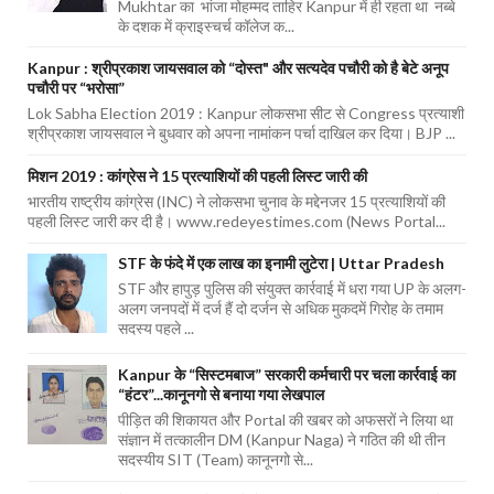
Mukhtar का भांजा मोहम्मद ताहिर Kanpur में ही रहता था नब्बे
के दशक में क्राइस्चर्च कॉलेज क...
Kanpur : श्रीप्रकाश जायसवाल को “दोस्त" और सत्यदेव पचौरी को है बेटे अनूप
पचौरी पर “भरोसा”
Lok Sabha Election 2019 : Kanpur लोकसभा सीट से Congress प्रत्याशी
श्रीप्रकाश जायसवाल ने बुधवार को अपना नामांकन पर्चा दाखिल कर दिया। BJP ...
मिशन 2019 : कांग्रेस ने 15 प्रत्याशियों की पहली लिस्ट जारी की
भारतीय राष्ट्रीय कांग्रेस (INC) ने लोकसभा चुनाव के मद्देनजर 15 प्रत्याशियों की
पहली लिस्ट जारी कर दी है। www.redeyestimes.com (News Portal...
STF के फंदे में एक लाख का इनामी लुटेरा | Uttar Pradesh
STF और हापुड़ पुलिस की संयुक्त कार्रवाई में धरा गया UP के अलग-
अलग जनपदों में दर्ज हैं दो दर्जन से अधिक मुकदमें गिरोह के तमाम
सदस्य पहले ...
Kanpur के “सिस्टमबाज” सरकारी कर्मचारी पर चला कार्रवाई का
“हंटर”...कानूनगो से बनाया गया लेखपाल
पीड़ित की शिकायत और Portal की खबर को अफसरों ने लिया था
संज्ञान में तत्कालीन DM (Kanpur Naga) ने गठित की थी तीन
सदस्यीय SIT (Team) कानूनगो से...