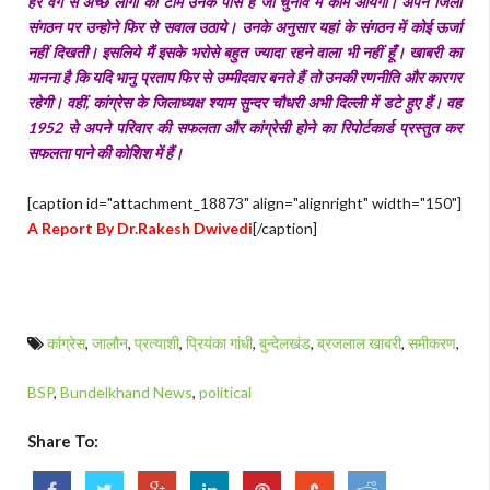
हर वर्ग से अच्छे लोगों की टीम उनके पास है जो चुनाव में काम आयेगी। अपने जिला
संगठन पर उन्होने फिर से सवाल उठाये। उनके अनुसार यहां के संगठन में कोई ऊर्जा
नहीं दिखती। इसलिये मैं इसके भरोसे बहुत ज्यादा रहने वाला भी नहीं हूँ। खाबरी का
मानना है कि यदि भानु प्रताप फिर से उम्मीदवार बनते हैं तो उनकी रणनीति और कारगर
रहेगी। वहीं, कांग्रेस के जिलाध्यक्ष श्याम सुन्दर चौधरी अभी दिल्ली में डटे हुए हैं। वह
1952 से अपने परिवार की सफलता और कांग्रेसी होने का रिपोर्टकार्ड प्रस्तुत कर
सफलता पाने की कोशिश में हैं।
[caption id="attachment_18873" align="alignright" width="150"]
A Report By Dr.Rakesh Dwivedi
[/caption]
कांग्रेस
,
जालौन
,
प्रत्याशी
,
प्रियंका गांधी
,
बुन्देलखंड
,
ब्रजलाल खाबरी
,
समीकरण
,
BSP
,
Bundelkhand News
,
political
Share To: