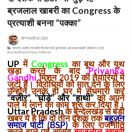
ब्रजलाल खाबरी का Congress के
प्रत्याशी बनना “पक्का”
पर
फ़रवरी 24, 2019
कांग्रेस,
जालौन,
प्रत्याशी,
प्रियंका गांधी,
बुन्देलखंड,
ब्रजलाल खाबरी,
समीकरण,
BSP,
Bundelkhand News,
Political,
UP
में
Congress
का बूथ और यूथ
खड़ा करने के बाद
Priyanka
Gandhi
मिशन 2019 की तैयारियों में
जुटी हैं। विरोधियों को मात देने के लिए
उन्होंने उनके ही घर में सेंधमारी कर
“वजीर”, “घोड़े” और “हाथी”
को अपने
पाले में लाने का काम शुरु कर दिया है।
Uttar Pradesh
के बुन्देलखंड से बड़ी
खबर ये है कि दो तीन दशक तक
बहुजन
समाज पार्टी (BSP)
के लिए राजनीति
करने वाले पूर्व सांसद
ब्रजलाल खाबरी