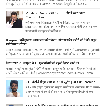
बीच हुए “जूता कांड” के बाद अब Uttar Pradesh के पूर्वांचल में 60 सा...
Mukhtar Ansari का Kanpur से भी रहा "गहरा"
Connection
लंबे समय तक Kanpur में रही थी Mukhtar की आमदरफ्त
Mukhtar का भांजा मोहम्मद ताहिर Kanpur में ही रहता था नब्बे
के दशक में क्राइस्चर्च कॉलेज क...
Kanpur : श्रीप्रकाश जायसवाल को “दोस्त" और सत्यदेव पचौरी को है बेटे अनूप
पचौरी पर “भरोसा”
Lok Sabha Election 2019 : Kanpur लोकसभा सीट से Congress प्रत्याशी
श्रीप्रकाश जायसवाल ने बुधवार को अपना नामांकन पर्चा दाखिल कर दिया। BJP ...
मिशन 2019 : कांग्रेस ने 15 प्रत्याशियों की पहली लिस्ट जारी की
भारतीय राष्ट्रीय कांग्रेस (INC) ने लोकसभा चुनाव के मद्देनजर 15 प्रत्याशियों की
पहली लिस्ट जारी कर दी है। www.redeyestimes.com (News Portal...
STF के फंदे में एक लाख का इनामी लुटेरा | Uttar Pradesh
STF और हापुड़ पुलिस की संयुक्त कार्रवाई में धरा गया UP के अलग-
अलग जनपदों में दर्ज हैं दो दर्जन से अधिक मुकदमें गिरोह के तमाम
सदस्य पहले ...
Kanpur के “सिस्टमबाज” सरकारी कर्मचारी पर चला कार्रवाई का