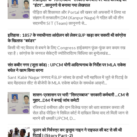
“हंटर”...कानूनगो से बनाया गया लेखपाल
पीड़ित की शिकायत और Portal की खबर को अफसरों ने लिया था
संज्ञान में तत्कालीन DM (Kanpur Naga) ने गठित की थी तीन
सदस्यीय SIT (Team) कानूनगो से...
इतिहास : 1857 के स्वाधीनता आंदोलन को लेकर BJP खड़ा कर सकती थी कांग्रेस
के खिलाफ “बवंडर”
किसी भी नए विवाद से बचने के लिए Congress हाईकमान फूंक-फूंक कर कदम रख
रहा है। कांग्रेस के जनरल सेकेट्री ज्योतिरादित्य सिंधिया का बुन्देलखंड...
संत कबीर नगर (जूता कांड) : UPCM योगी आदित्यनाथ के निर्देश पर MLA राकेश
बघेल ने खत्म किया धरना
Sant Kabir Nagar जनपद में BJP सांसद के हाथों भरी महफिल में जूते से पिटाई के
बाद मेंहदावल सीट से बीजेपी के MLA राकेश बघेल के समर्थक आक्रो...
शासन-प्रशासन पर भारी “सिस्टमबाज” सरकारी कर्मचारी ...CM से
गुहार...DM ने बनाई जांच कमेटी
रजिस्टर्ड वसीयत और दान विलेख पत्र को धता बताकर करवा ली
सेल डीड पीड़ित ने सिविल कोर्ट में दाखिल किया वाद तो मिली जान से
मारने की धमकी UPCM, D...
फूलन को निर्वस्त्र कर कुसुमा नाइन ने राइफल की बट से की थी
पिटाई | (Story Part-2)