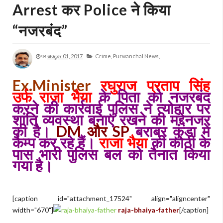
Arrest कर Police ने किया
“नजरबंद”
पर
अक्टूबर 01, 2017
Crime,
Purwanchal News,
Ex.Minister
रघुराज प्रताप सिंह
उर्फ राजा भैया
के पिता को नजरबंद
करने की कार्रवाई पुलिस ने त्योहार पर
शांति व्यवस्था बनाए रखने की मद्देनजर
की है।
DM और SP
बराबर कुंडा में
कैम्प कर रहे हैं।
राजा भैया
की कोठी के
पास भारी पुलिस बल को तैनात किया
गया है।
[caption id="attachment_17524" align="aligncenter"
width="670"]
raja-bhaiya-father
[/caption]