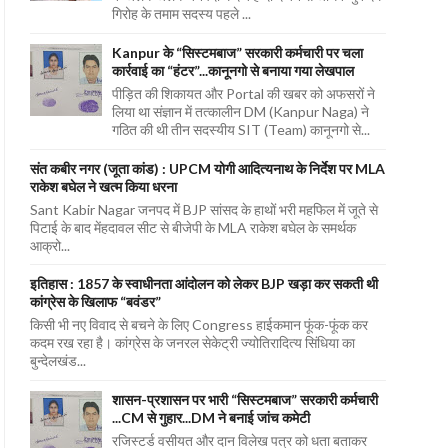
गिरोह के तमाम सदस्य पहले ...
Kanpur के “सिस्टमबाज” सरकारी कर्मचारी पर चला
कार्रवाई का “हंटर”...कानूनगो से बनाया गया लेखपाल
पीड़ित की शिकायत और Portal की खबर को अफसरों ने
लिया था संज्ञान में तत्कालीन DM (Kanpur Naga) ने
गठित की थी तीन सदस्यीय SIT (Team) कानूनगो से...
संत कबीर नगर (जूता कांड) : UPCM योगी आदित्यनाथ के निर्देश पर MLA
राकेश बघेल ने खत्म किया धरना
Sant Kabir Nagar जनपद में BJP सांसद के हाथों भरी महफिल में जूते से
पिटाई के बाद मेंहदावल सीट से बीजेपी के MLA राकेश बघेल के समर्थक
आक्रो...
इतिहास : 1857 के स्वाधीनता आंदोलन को लेकर BJP खड़ा कर सकती थी
कांग्रेस के खिलाफ “बवंडर”
किसी भी नए विवाद से बचने के लिए Congress हाईकमान फूंक-फूंक कर
कदम रख रहा है। कांग्रेस के जनरल सेकेट्री ज्योतिरादित्य सिंधिया का
बुन्देलखंड...
शासन-प्रशासन पर भारी “सिस्टमबाज” सरकारी कर्मचारी
...CM से गुहार...DM ने बनाई जांच कमेटी
रजिस्टर्ड वसीयत और दान विलेख पत्र को धता बताकर