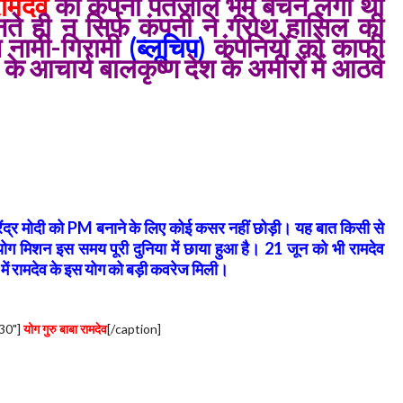
रामदेव
की कंपनी पतंजलि भूम बेंचने लगी थी
नते ही न सिर्फ कंपनी ने ग्रोथ हासिल की
त नामी-गिरामी
(ब्लूचिप)
कंपनियों को काफी
े आचार्य बालकृष्ण देश के अमीरों में आठवें
रेंद्र मोदी को PM बनाने के लिए कोई कसर नहीं छोड़ी। यह बात किसी से
 योग मिशन इस समय पूरी दुनिया में छाया हुआ है। 21 जून को भी रामदेव
 में रामदेव के इस योग को बड़ी कवरेज मिली।
30"]
योग गुरु बाबा रामदेव
[/caption]