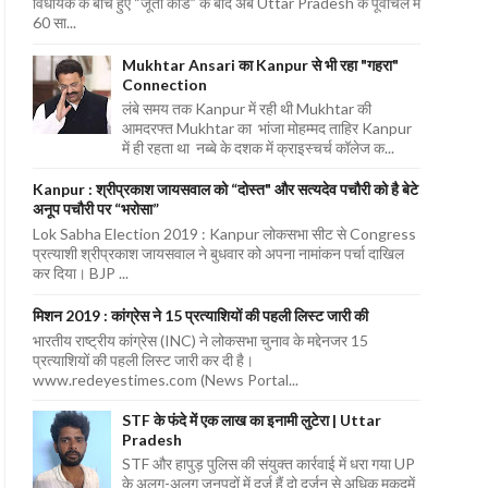
विधायक के बीच हुए “जूता कांड” के बाद अब Uttar Pradesh के पूर्वांचल में
60 सा...
Mukhtar Ansari का Kanpur से भी रहा "गहरा"
Connection
लंबे समय तक Kanpur में रही थी Mukhtar की
आमदरफ्त Mukhtar का भांजा मोहम्मद ताहिर Kanpur
में ही रहता था नब्बे के दशक में क्राइस्चर्च कॉलेज क...
Kanpur : श्रीप्रकाश जायसवाल को “दोस्त" और सत्यदेव पचौरी को है बेटे
अनूप पचौरी पर “भरोसा”
Lok Sabha Election 2019 : Kanpur लोकसभा सीट से Congress
प्रत्याशी श्रीप्रकाश जायसवाल ने बुधवार को अपना नामांकन पर्चा दाखिल
कर दिया। BJP ...
मिशन 2019 : कांग्रेस ने 15 प्रत्याशियों की पहली लिस्ट जारी की
भारतीय राष्ट्रीय कांग्रेस (INC) ने लोकसभा चुनाव के मद्देनजर 15
प्रत्याशियों की पहली लिस्ट जारी कर दी है।
www.redeyestimes.com (News Portal...
STF के फंदे में एक लाख का इनामी लुटेरा | Uttar
Pradesh
STF और हापुड़ पुलिस की संयुक्त कार्रवाई में धरा गया UP
के अलग-अलग जनपदों में दर्ज हैं दो दर्जन से अधिक मुकदमें