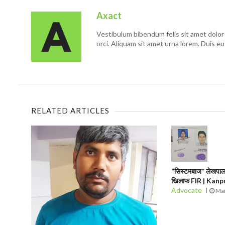
Axact
Vestibulum bibendum felis sit amet dolor 
orci. Aliquam sit amet urna lorem. Duis eu
RELATED ARTICLES
“सिस्टमबाज” लेखपाल 
खिलाफ FIR | Kan
Advocate
Mar