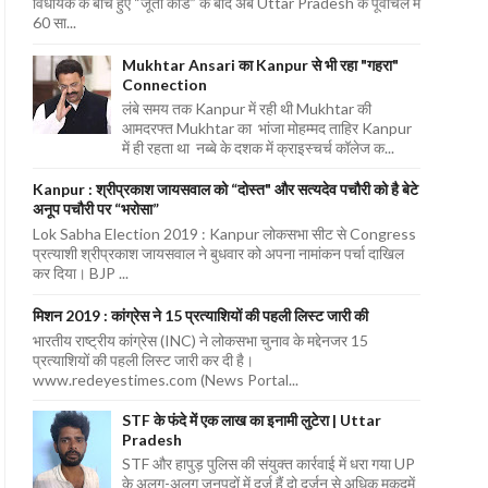
विधायक के बीच हुए “जूता कांड” के बाद अब Uttar Pradesh के पूर्वांचल में
60 सा...
Mukhtar Ansari का Kanpur से भी रहा "गहरा"
Connection
लंबे समय तक Kanpur में रही थी Mukhtar की
आमदरफ्त Mukhtar का भांजा मोहम्मद ताहिर Kanpur
में ही रहता था नब्बे के दशक में क्राइस्चर्च कॉलेज क...
Kanpur : श्रीप्रकाश जायसवाल को “दोस्त" और सत्यदेव पचौरी को है बेटे
अनूप पचौरी पर “भरोसा”
Lok Sabha Election 2019 : Kanpur लोकसभा सीट से Congress
प्रत्याशी श्रीप्रकाश जायसवाल ने बुधवार को अपना नामांकन पर्चा दाखिल
कर दिया। BJP ...
मिशन 2019 : कांग्रेस ने 15 प्रत्याशियों की पहली लिस्ट जारी की
भारतीय राष्ट्रीय कांग्रेस (INC) ने लोकसभा चुनाव के मद्देनजर 15
प्रत्याशियों की पहली लिस्ट जारी कर दी है।
www.redeyestimes.com (News Portal...
STF के फंदे में एक लाख का इनामी लुटेरा | Uttar
Pradesh
STF और हापुड़ पुलिस की संयुक्त कार्रवाई में धरा गया UP
के अलग-अलग जनपदों में दर्ज हैं दो दर्जन से अधिक मुकदमें