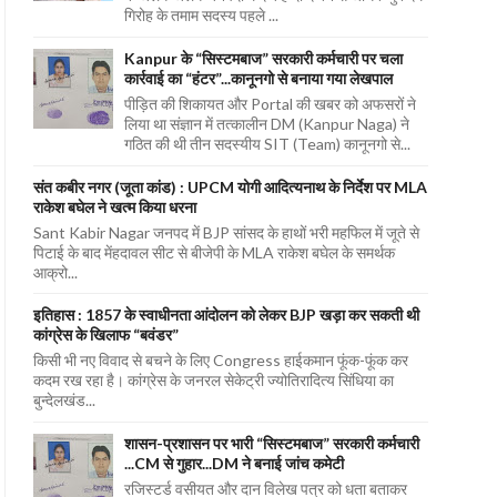
गिरोह के तमाम सदस्य पहले ...
Kanpur के “सिस्टमबाज” सरकारी कर्मचारी पर चला
कार्रवाई का “हंटर”...कानूनगो से बनाया गया लेखपाल
पीड़ित की शिकायत और Portal की खबर को अफसरों ने
लिया था संज्ञान में तत्कालीन DM (Kanpur Naga) ने
गठित की थी तीन सदस्यीय SIT (Team) कानूनगो से...
संत कबीर नगर (जूता कांड) : UPCM योगी आदित्यनाथ के निर्देश पर MLA
राकेश बघेल ने खत्म किया धरना
Sant Kabir Nagar जनपद में BJP सांसद के हाथों भरी महफिल में जूते से
पिटाई के बाद मेंहदावल सीट से बीजेपी के MLA राकेश बघेल के समर्थक
आक्रो...
इतिहास : 1857 के स्वाधीनता आंदोलन को लेकर BJP खड़ा कर सकती थी
कांग्रेस के खिलाफ “बवंडर”
किसी भी नए विवाद से बचने के लिए Congress हाईकमान फूंक-फूंक कर
कदम रख रहा है। कांग्रेस के जनरल सेकेट्री ज्योतिरादित्य सिंधिया का
बुन्देलखंड...
शासन-प्रशासन पर भारी “सिस्टमबाज” सरकारी कर्मचारी
...CM से गुहार...DM ने बनाई जांच कमेटी
रजिस्टर्ड वसीयत और दान विलेख पत्र को धता बताकर