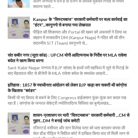
अलग जनपदों में दर्ज हैं दो दर्जन से अधिक मुकदमें गिरोह के तमाम
सदस्य पहले ...
Kanpur के “सिस्टमबाज” सरकारी कर्मचारी पर चला कार्रवाई का
“हंटर”...कानूनगो से बनाया गया लेखपाल
पीड़ित की शिकायत और Portal की खबर को अफसरों ने लिया था
संज्ञान में तत्कालीन DM (Kanpur Naga) ने गठित की थी तीन
सदस्यीय SIT (Team) कानूनगो से...
संत कबीर नगर (जूता कांड) : UPCM योगी आदित्यनाथ के निर्देश पर MLA राकेश
बघेल ने खत्म किया धरना
Sant Kabir Nagar जनपद में BJP सांसद के हाथों भरी महफिल में जूते से पिटाई के
बाद मेंहदावल सीट से बीजेपी के MLA राकेश बघेल के समर्थक आक्रो...
इतिहास : 1857 के स्वाधीनता आंदोलन को लेकर BJP खड़ा कर सकती थी कांग्रेस
के खिलाफ “बवंडर”
किसी भी नए विवाद से बचने के लिए Congress हाईकमान फूंक-फूंक कर कदम रख
रहा है। कांग्रेस के जनरल सेकेट्री ज्योतिरादित्य सिंधिया का बुन्देलखंड...
शासन-प्रशासन पर भारी “सिस्टमबाज” सरकारी कर्मचारी ...CM से
गुहार...DM ने बनाई जांच कमेटी
रजिस्टर्ड वसीयत और दान विलेख पत्र को धता बताकर करवा ली
सेल डीड पीड़ित ने सिविल कोर्ट में दाखिल किया वाद तो मिली जान से