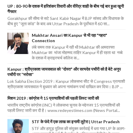
UP : 80-90 के दशक में हरिशंकर तिवारी और वीरेंद्र शाही के बीच गई बार हुआ खूनी
गैंगवार
Gorakhpur की सीमा से सटे Sant Kabir Nagar में BJP सांसद और विधायक के
बीच हुए “जूता कांड” के बाद अब Uttar Pradesh के पूर्वांचल में 60 सा...
Mukhtar Ansari का Kanpur से भी रहा "गहरा"
Connection
लंबे समय तक Kanpur में रही थी Mukhtar की आमदरफ्त
Mukhtar का भांजा मोहम्मद ताहिर Kanpur में ही रहता था नब्बे
के दशक में क्राइस्चर्च कॉलेज क...
Kanpur : श्रीप्रकाश जायसवाल को “दोस्त" और सत्यदेव पचौरी को है बेटे अनूप
पचौरी पर “भरोसा”
Lok Sabha Election 2019 : Kanpur लोकसभा सीट से Congress प्रत्याशी
श्रीप्रकाश जायसवाल ने बुधवार को अपना नामांकन पर्चा दाखिल कर दिया। BJP ...
मिशन 2019 : कांग्रेस ने 15 प्रत्याशियों की पहली लिस्ट जारी की
भारतीय राष्ट्रीय कांग्रेस (INC) ने लोकसभा चुनाव के मद्देनजर 15 प्रत्याशियों की
पहली लिस्ट जारी कर दी है। www.redeyestimes.com (News Portal...
STF के फंदे में एक लाख का इनामी लुटेरा | Uttar Pradesh
STF और हापुड़ पुलिस की संयुक्त कार्रवाई में धरा गया UP के अलग-