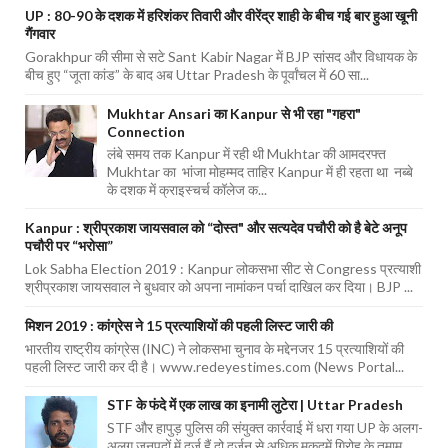
UP : 80-90 के दशक में हरिशंकर तिवारी और वीरेंद्र शाही के बीच गई बार हुआ खूनी
गैंगवार
Gorakhpur की सीमा से सटे Sant Kabir Nagar में BJP सांसद और विधायक के
बीच हुए “जूता कांड” के बाद अब Uttar Pradesh के पूर्वांचल में 60 सा...
Mukhtar Ansari का Kanpur से भी रहा "गहरा"
Connection
लंबे समय तक Kanpur में रही थी Mukhtar की आमदरफ्त
Mukhtar का भांजा मोहम्मद ताहिर Kanpur में ही रहता था नब्बे
के दशक में क्राइस्चर्च कॉलेज क...
Kanpur : श्रीप्रकाश जायसवाल को “दोस्त" और सत्यदेव पचौरी को है बेटे अनूप
पचौरी पर “भरोसा”
Lok Sabha Election 2019 : Kanpur लोकसभा सीट से Congress प्रत्याशी
श्रीप्रकाश जायसवाल ने बुधवार को अपना नामांकन पर्चा दाखिल कर दिया। BJP ...
मिशन 2019 : कांग्रेस ने 15 प्रत्याशियों की पहली लिस्ट जारी की
भारतीय राष्ट्रीय कांग्रेस (INC) ने लोकसभा चुनाव के मद्देनजर 15 प्रत्याशियों की
पहली लिस्ट जारी कर दी है। www.redeyestimes.com (News Portal...
STF के फंदे में एक लाख का इनामी लुटेरा | Uttar Pradesh
STF और हापुड़ पुलिस की संयुक्त कार्रवाई में धरा गया UP के अलग-
अलग जनपदों में दर्ज हैं दो दर्जन से अधिक मुकदमें गिरोह के तमाम