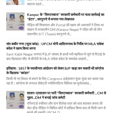
सदस्य पहले ...
Kanpur के “सिस्टमबाज” सरकारी कर्मचारी पर चला कार्रवाई का
“हंटर”...कानूनगो से बनाया गया लेखपाल
पीड़ित की शिकायत और Portal की खबर को अफसरों ने लिया था
संज्ञान में तत्कालीन DM (Kanpur Naga) ने गठित की थी तीन
सदस्यीय SIT (Team) कानूनगो से...
संत कबीर नगर (जूता कांड) : UPCM योगी आदित्यनाथ के निर्देश पर MLA राकेश
बघेल ने खत्म किया धरना
Sant Kabir Nagar जनपद में BJP सांसद के हाथों भरी महफिल में जूते से पिटाई के
बाद मेंहदावल सीट से बीजेपी के MLA राकेश बघेल के समर्थक आक्रो...
इतिहास : 1857 के स्वाधीनता आंदोलन को लेकर BJP खड़ा कर सकती थी कांग्रेस
के खिलाफ “बवंडर”
किसी भी नए विवाद से बचने के लिए Congress हाईकमान फूंक-फूंक कर कदम रख
रहा है। कांग्रेस के जनरल सेकेट्री ज्योतिरादित्य सिंधिया का बुन्देलखंड...
शासन-प्रशासन पर भारी “सिस्टमबाज” सरकारी कर्मचारी ...CM से
गुहार...DM ने बनाई जांच कमेटी
रजिस्टर्ड वसीयत और दान विलेख पत्र को धता बताकर करवा ली
सेल डीड पीड़ित ने सिविल कोर्ट में दाखिल किया वाद तो मिली जान से
मारने की धमकी UPCM, D...