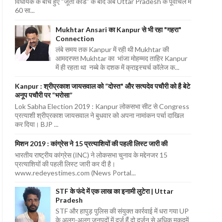
विधायक के बीच हुए “जूता कांड” के बाद अब Uttar Pradesh के पूर्वांचल में
60 सा...
Mukhtar Ansari का Kanpur से भी रहा "गहरा"
Connection
लंबे समय तक Kanpur में रही थी Mukhtar की
आमदरफ्त Mukhtar का भांजा मोहम्मद ताहिर Kanpur
में ही रहता था नब्बे के दशक में क्राइस्चर्च कॉलेज क...
Kanpur : श्रीप्रकाश जायसवाल को “दोस्त" और सत्यदेव पचौरी को है बेटे
अनूप पचौरी पर “भरोसा”
Lok Sabha Election 2019 : Kanpur लोकसभा सीट से Congress
प्रत्याशी श्रीप्रकाश जायसवाल ने बुधवार को अपना नामांकन पर्चा दाखिल
कर दिया। BJP ...
मिशन 2019 : कांग्रेस ने 15 प्रत्याशियों की पहली लिस्ट जारी की
भारतीय राष्ट्रीय कांग्रेस (INC) ने लोकसभा चुनाव के मद्देनजर 15
प्रत्याशियों की पहली लिस्ट जारी कर दी है।
www.redeyestimes.com (News Portal...
STF के फंदे में एक लाख का इनामी लुटेरा | Uttar
Pradesh
STF और हापुड़ पुलिस की संयुक्त कार्रवाई में धरा गया UP
के अलग-अलग जनपदों में दर्ज हैं दो दर्जन से अधिक मुकदमें