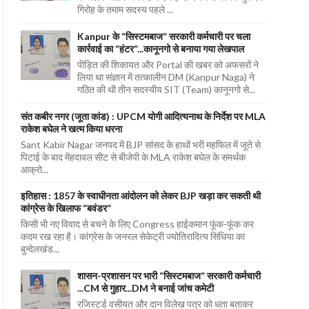
गिरोह के तमाम सदस्य पहले ...
Kanpur के “सिस्टमबाज” सरकारी कर्मचारी पर चला
कार्रवाई का “हंटर”...कानूनगो से बनाया गया लेखपाल
पीड़ित की शिकायत और Portal की खबर को अफसरों ने
लिया था संज्ञान में तत्कालीन DM (Kanpur Naga) ने
गठित की थी तीन सदस्यीय SIT (Team) कानूनगो से...
संत कबीर नगर (जूता कांड) : UPCM योगी आदित्यनाथ के निर्देश पर MLA
राकेश बघेल ने खत्म किया धरना
Sant Kabir Nagar जनपद में BJP सांसद के हाथों भरी महफिल में जूते से
पिटाई के बाद मेंहदावल सीट से बीजेपी के MLA राकेश बघेल के समर्थक
आक्रो...
इतिहास : 1857 के स्वाधीनता आंदोलन को लेकर BJP खड़ा कर सकती थी
कांग्रेस के खिलाफ “बवंडर”
किसी भी नए विवाद से बचने के लिए Congress हाईकमान फूंक-फूंक कर
कदम रख रहा है। कांग्रेस के जनरल सेकेट्री ज्योतिरादित्य सिंधिया का
बुन्देलखंड...
शासन-प्रशासन पर भारी “सिस्टमबाज” सरकारी कर्मचारी
...CM से गुहार...DM ने बनाई जांच कमेटी
रजिस्टर्ड वसीयत और दान विलेख पत्र को धता बताकर