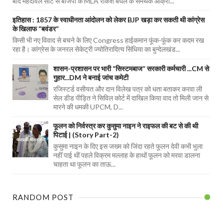
बाद मेंहदावल सीट से बीजेपी के MLA राकेश बघेल के समर्थक आक्रो...
इतिहास : 1857 के स्वाधीनता आंदोलन को लेकर BJP खड़ा कर सकती थी कांग्रेस
के खिलाफ “बवंडर”
किसी भी नए विवाद से बचने के लिए Congress हाईकमान फूंक-फूंक कर कदम रख
रहा है। कांग्रेस के जनरल सेकेट्री ज्योतिरादित्य सिंधिया का बुन्देलखंड...
शासन-प्रशासन पर भारी “सिस्टमबाज” सरकारी कर्मचारी ...CM से
गुहार...DM ने बनाई जांच कमेटी
रजिस्टर्ड वसीयत और दान विलेख पत्र को धता बताकर करवा ली
सेल डीड पीड़ित ने सिविल कोर्ट में दाखिल किया वाद तो मिली जान से
मारने की धमकी UPCM, D...
फूलन को निर्वस्त्र कर कुसुमा नाइन ने राइफल की बट से की थी
पिटाई | (Story Part-2)
कुसुमा नाइन के दिए इस जख्म को जिंदा रहते फूलन देवी कभी भुला
नहीं पाई थीं पहले विक्रम मल्लाह के हाथों फूलन को मरवा डालना
चाहता था फूलन का ताऊ...
RANDOM POST