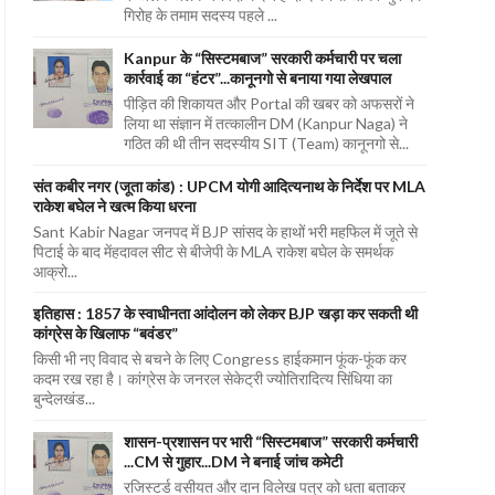
गिरोह के तमाम सदस्य पहले ...
Kanpur के “सिस्टमबाज” सरकारी कर्मचारी पर चला
कार्रवाई का “हंटर”...कानूनगो से बनाया गया लेखपाल
पीड़ित की शिकायत और Portal की खबर को अफसरों ने
लिया था संज्ञान में तत्कालीन DM (Kanpur Naga) ने
गठित की थी तीन सदस्यीय SIT (Team) कानूनगो से...
संत कबीर नगर (जूता कांड) : UPCM योगी आदित्यनाथ के निर्देश पर MLA
राकेश बघेल ने खत्म किया धरना
Sant Kabir Nagar जनपद में BJP सांसद के हाथों भरी महफिल में जूते से
पिटाई के बाद मेंहदावल सीट से बीजेपी के MLA राकेश बघेल के समर्थक
आक्रो...
इतिहास : 1857 के स्वाधीनता आंदोलन को लेकर BJP खड़ा कर सकती थी
कांग्रेस के खिलाफ “बवंडर”
किसी भी नए विवाद से बचने के लिए Congress हाईकमान फूंक-फूंक कर
कदम रख रहा है। कांग्रेस के जनरल सेकेट्री ज्योतिरादित्य सिंधिया का
बुन्देलखंड...
शासन-प्रशासन पर भारी “सिस्टमबाज” सरकारी कर्मचारी
...CM से गुहार...DM ने बनाई जांच कमेटी
रजिस्टर्ड वसीयत और दान विलेख पत्र को धता बताकर