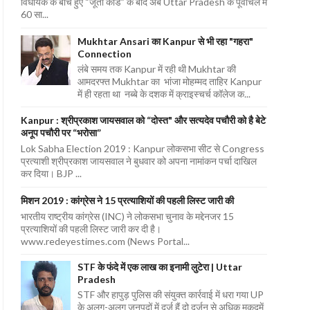
विधायक के बीच हुए “जूता कांड” के बाद अब Uttar Pradesh के पूर्वांचल में
60 सा...
Mukhtar Ansari का Kanpur से भी रहा "गहरा"
Connection
लंबे समय तक Kanpur में रही थी Mukhtar की
आमदरफ्त Mukhtar का भांजा मोहम्मद ताहिर Kanpur
में ही रहता था नब्बे के दशक में क्राइस्चर्च कॉलेज क...
Kanpur : श्रीप्रकाश जायसवाल को “दोस्त" और सत्यदेव पचौरी को है बेटे
अनूप पचौरी पर “भरोसा”
Lok Sabha Election 2019 : Kanpur लोकसभा सीट से Congress
प्रत्याशी श्रीप्रकाश जायसवाल ने बुधवार को अपना नामांकन पर्चा दाखिल
कर दिया। BJP ...
मिशन 2019 : कांग्रेस ने 15 प्रत्याशियों की पहली लिस्ट जारी की
भारतीय राष्ट्रीय कांग्रेस (INC) ने लोकसभा चुनाव के मद्देनजर 15
प्रत्याशियों की पहली लिस्ट जारी कर दी है।
www.redeyestimes.com (News Portal...
STF के फंदे में एक लाख का इनामी लुटेरा | Uttar
Pradesh
STF और हापुड़ पुलिस की संयुक्त कार्रवाई में धरा गया UP
के अलग-अलग जनपदों में दर्ज हैं दो दर्जन से अधिक मुकदमें