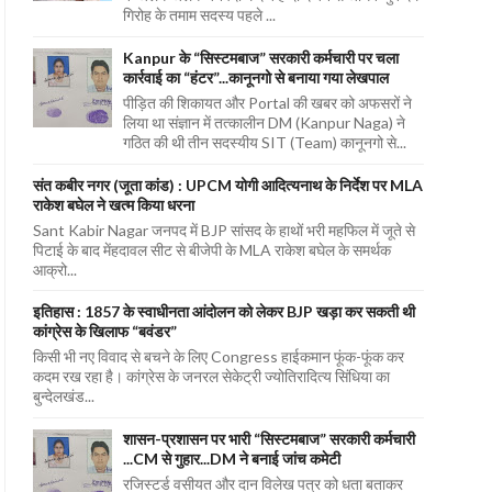
गिरोह के तमाम सदस्य पहले ...
Kanpur के “सिस्टमबाज” सरकारी कर्मचारी पर चला
कार्रवाई का “हंटर”...कानूनगो से बनाया गया लेखपाल
पीड़ित की शिकायत और Portal की खबर को अफसरों ने
लिया था संज्ञान में तत्कालीन DM (Kanpur Naga) ने
गठित की थी तीन सदस्यीय SIT (Team) कानूनगो से...
संत कबीर नगर (जूता कांड) : UPCM योगी आदित्यनाथ के निर्देश पर MLA
राकेश बघेल ने खत्म किया धरना
Sant Kabir Nagar जनपद में BJP सांसद के हाथों भरी महफिल में जूते से
पिटाई के बाद मेंहदावल सीट से बीजेपी के MLA राकेश बघेल के समर्थक
आक्रो...
इतिहास : 1857 के स्वाधीनता आंदोलन को लेकर BJP खड़ा कर सकती थी
कांग्रेस के खिलाफ “बवंडर”
किसी भी नए विवाद से बचने के लिए Congress हाईकमान फूंक-फूंक कर
कदम रख रहा है। कांग्रेस के जनरल सेकेट्री ज्योतिरादित्य सिंधिया का
बुन्देलखंड...
शासन-प्रशासन पर भारी “सिस्टमबाज” सरकारी कर्मचारी
...CM से गुहार...DM ने बनाई जांच कमेटी
रजिस्टर्ड वसीयत और दान विलेख पत्र को धता बताकर