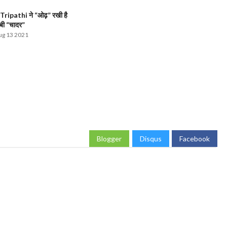
ripathi ने “ओढ़” रखी है
ंबी “चादर”
g 13 2021
Blogger
Disqus
Facebook