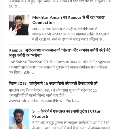
विधायक के बीच हुए “जूता कांड” के बाद अब Uttar Pradesh के पूर्वांचल में
60 सा...
Mukhtar Ansari का Kanpur से भी रहा "गहरा"
Connection
लंबे समय तक Kanpur में रही थी Mukhtar की
आमदरफ्त Mukhtar का भांजा मोहम्मद ताहिर Kanpur
में ही रहता था नब्बे के दशक में क्राइस्चर्च कॉलेज क...
Kanpur : श्रीप्रकाश जायसवाल को “दोस्त" और सत्यदेव पचौरी को है बेटे
अनूप पचौरी पर “भरोसा”
Lok Sabha Election 2019 : Kanpur लोकसभा सीट से Congress
प्रत्याशी श्रीप्रकाश जायसवाल ने बुधवार को अपना नामांकन पर्चा दाखिल
कर दिया। BJP ...
मिशन 2019 : कांग्रेस ने 15 प्रत्याशियों की पहली लिस्ट जारी की
भारतीय राष्ट्रीय कांग्रेस (INC) ने लोकसभा चुनाव के मद्देनजर 15
प्रत्याशियों की पहली लिस्ट जारी कर दी है।
www.redeyestimes.com (News Portal...
STF के फंदे में एक लाख का इनामी लुटेरा | Uttar
Pradesh
STF और हापुड़ पुलिस की संयुक्त कार्रवाई में धरा गया UP
के अलग-अलग जनपदों में दर्ज हैं दो दर्जन से अधिक मुकदमें