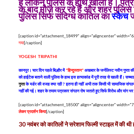
हैं लेकिन पुलिस के हाथ खाली है। पत
के बाद मौज कर रहे हैं और शहर पुलिस सि
पुलिस सिर्फ संदिग्ध कातिल का
स्केच
ज
[caption id="attachment_18499" align="aligncenter" width="6
गया
[/caption]
YOGESH TRIPATHI
कानपुर। चार दिन पहले बिल्हौर में
“हिन्दुस्तान”
अखबार के जर्नलिस्ट नवीन गुप्ता की
को हाईटेक बताने वाली पुलिस के हाथ इस हत्याकांड में पूरी तरह से खाली हैं। सच
गुप्ता
के मर्डर की वजह क्या रही ? इतना ही नहीं अभी तक किसी भी सामाजिक संग
नहीं की गई। शहर के तमाम पत्रकार संगठन रोष जताते हुए सिर्फ विरोध और मांग भर
[caption id="attachment_18500" align="aligncenter" width="7
लेकर प्रदर्शन किया
[/caption]
30 नवंबर को कातिलों ने सरेशाम फिल्मी स्टाइल में की थी 