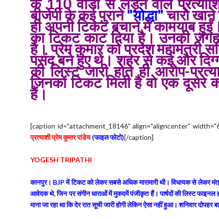
के 110 वार्डों से लड़ने वाले प्रत्य
बीजेपी के कई पुराने
"योद्धा"
चारो खाने च
ही अपनी टिकट बचाने में कामयाब हुईं।
का टिकट काट दिया है। उनकी जग
है। प्रेम कुमार को प्रदेश महामंत्री
पसंद बने हुए थे। शहर से कई और दिग्गजो
की लिस्ट जारी होते ही आरोप-प्रत्य
जिनकों टिकट मिली है वो एक दूसरे 
हैं।
[caption id="attachment_18146" align="aligncenter" width="
प्रत्याशी प्रेम कुमार पांडेय
(फाइल फोटो)
[/caption]
YOGESH TRIPATHI
कानपुर। BJP में टिकट को लेकर सबसे अधिक मारामारी थी। विधायक से लेकर मंत्री तक
आवेदक थे, जिन पर संगीन धाराओं में मुकदमें पंजीकृत हैं। पार्षदों की लिस्ट फाइन
माना जा रहा था कि देर रात सूची जारी होगी लेकिन ऐसा नहीं हुआ। शनिवार दोपहर ब