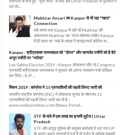
विधायक के बीच हुए “जूता कांड” के बाद अब Uttar Pradesh के पूर्वांचल में
60 सा...
Mukhtar Ansari का Kanpur से भी रहा "गहरा"
Connection
लंबे समय तक Kanpur में रही थी Mukhtar की
आमदरफ्त Mukhtar का भांजा मोहम्मद ताहिर Kanpur
में ही रहता था नब्बे के दशक में क्राइस्चर्च कॉलेज क...
Kanpur : श्रीप्रकाश जायसवाल को “दोस्त" और सत्यदेव पचौरी को है बेटे
अनूप पचौरी पर “भरोसा”
Lok Sabha Election 2019 : Kanpur लोकसभा सीट से Congress
प्रत्याशी श्रीप्रकाश जायसवाल ने बुधवार को अपना नामांकन पर्चा दाखिल
कर दिया। BJP ...
मिशन 2019 : कांग्रेस ने 15 प्रत्याशियों की पहली लिस्ट जारी की
भारतीय राष्ट्रीय कांग्रेस (INC) ने लोकसभा चुनाव के मद्देनजर 15
प्रत्याशियों की पहली लिस्ट जारी कर दी है।
www.redeyestimes.com (News Portal...
STF के फंदे में एक लाख का इनामी लुटेरा | Uttar
Pradesh
STF और हापुड़ पुलिस की संयुक्त कार्रवाई में धरा गया UP
के अलग-अलग जनपदों में दर्ज हैं दो दर्जन से अधिक मुकदमें