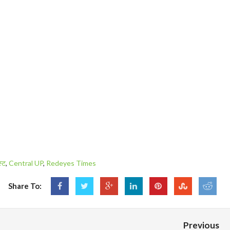
स्ट
,
Central UP
,
Redeyes Times
Share To:
Previous