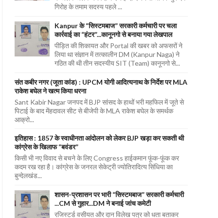
गिरोह के तमाम सदस्य पहले ...
Kanpur के “सिस्टमबाज” सरकारी कर्मचारी पर चला
कार्रवाई का “हंटर”...कानूनगो से बनाया गया लेखपाल
पीड़ित की शिकायत और Portal की खबर को अफसरों ने
लिया था संज्ञान में तत्कालीन DM (Kanpur Naga) ने
गठित की थी तीन सदस्यीय SIT (Team) कानूनगो से...
संत कबीर नगर (जूता कांड) : UPCM योगी आदित्यनाथ के निर्देश पर MLA
राकेश बघेल ने खत्म किया धरना
Sant Kabir Nagar जनपद में BJP सांसद के हाथों भरी महफिल में जूते से
पिटाई के बाद मेंहदावल सीट से बीजेपी के MLA राकेश बघेल के समर्थक
आक्रो...
इतिहास : 1857 के स्वाधीनता आंदोलन को लेकर BJP खड़ा कर सकती थी
कांग्रेस के खिलाफ “बवंडर”
किसी भी नए विवाद से बचने के लिए Congress हाईकमान फूंक-फूंक कर
कदम रख रहा है। कांग्रेस के जनरल सेकेट्री ज्योतिरादित्य सिंधिया का
बुन्देलखंड...
शासन-प्रशासन पर भारी “सिस्टमबाज” सरकारी कर्मचारी
...CM से गुहार...DM ने बनाई जांच कमेटी
रजिस्टर्ड वसीयत और दान विलेख पत्र को धता बताकर