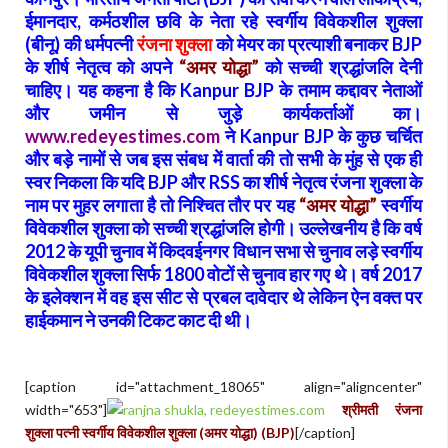
ईमानदार, कर्मठशील छवि के नेता रहे स्वर्गीय विवेकशील शुक्ला
(बीनू) की धर्मपत्नी
रंजना शुक्ला
को मेयर का प्रत्याशी बनाकर BJP
के शीर्ष नेतृत्व को अपने
“अमर योद्धा”
को सच्ची श्रद्धांजलि देनी
चाहिए। यह कहना है कि Kanpur BJP के तमाम कद्दावर नेताओं
और जमीन से जुड़े कार्यकर्ताओं का।
www.redeyestimes.com
ने Kanpur BJP के कुछ चर्चित
और बड़े नामों से जब इस संबध में वार्ता की तो सभी के मुंह से एक ही
स्वर निकला कि यदि BJP और RSS का शीर्ष नेतृत्व रंजना शुक्ला के
नाम पर मुहर लगाता है तो निश्चित तौर पर यह
“अमर योद्धा”
स्वर्गीय
विवेकशील शुक्ला को सच्ची श्रद्धांजलि होगी। उल्लेखनीय है कि वर्ष
2012 के यूपी चुनाव में किदवईनगर विधान सभा से चुनाव लड़े स्वर्गीय
विवेकशील शुक्ला सिर्फ 1800 वोटों से चुनाव हार गए थे। वर्ष 2017
के इलेक्शन में वह इस सीट से प्रबल दावेदार थे लेकिन ऐन वक्त पर
हाईकमान ने उनकी टिकट काट दी थी।
[caption id="attachment_18065" align="aligncenter"
width="653"]
श्रीमती रंजना
शुक्ला पत्नी स्वर्गीय विवेकशील शुक्ला (अमर योद्धा) (BJP)
[/caption]