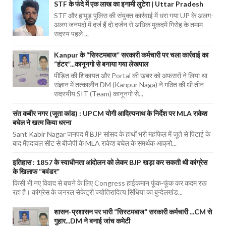
STF के फंदे में एक लाख का इनामी लुटेरा | Uttar Pradesh
STF और हापुड़ पुलिस की संयुक्त कार्रवाई में धरा गया UP के अलग-
अलग जनपदों में दर्ज हैं दो दर्जन से अधिक मुकदमें गिरोह के तमाम
सदस्य पहले ...
Kanpur के “सिस्टमबाज” सरकारी कर्मचारी पर चला कार्रवाई का
“हंटर”...कानूनगो से बनाया गया लेखपाल
पीड़ित की शिकायत और Portal की खबर को अफसरों ने लिया था
संज्ञान में तत्कालीन DM (Kanpur Naga) ने गठित की थी तीन
सदस्यीय SIT (Team) कानूनगो से...
संत कबीर नगर (जूता कांड) : UPCM योगी आदित्यनाथ के निर्देश पर MLA राकेश
बघेल ने खत्म किया धरना
Sant Kabir Nagar जनपद में BJP सांसद के हाथों भरी महफिल में जूते से पिटाई के
बाद मेंहदावल सीट से बीजेपी के MLA राकेश बघेल के समर्थक आक्रो...
इतिहास : 1857 के स्वाधीनता आंदोलन को लेकर BJP खड़ा कर सकती थी कांग्रेस
के खिलाफ “बवंडर”
किसी भी नए विवाद से बचने के लिए Congress हाईकमान फूंक-फूंक कर कदम रख
रहा है। कांग्रेस के जनरल सेकेट्री ज्योतिरादित्य सिंधिया का बुन्देलखंड...
शासन-प्रशासन पर भारी “सिस्टमबाज” सरकारी कर्मचारी ...CM से
गुहार...DM ने बनाई जांच कमेटी