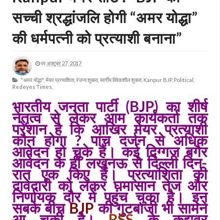
सच्ची श्रद्धांजलि होगी “अमर योद्धा”
की धर्मपत्नी को प्रत्याशी बनाना”
पर
अक्टूबर 27, 2017
"अमर योद्धा",
मेयर प्रत्याशिता,
रंजना शुक्ला,
स्वर्गीय विवेकशील शुक्ला,
Kanpur BJP,
Political,
Redeyes Times,
भारतीय जनता पार्टी (BJP) का शीर्ष
नेतृत्व से लेकर आम कार्यकर्ता तक
परेशान है कि आखिर मेयर प्रत्याशी
कौन होगा ? पांच दर्जन से अधिक
आवेदन हो चुके हैं। कई दिग्गज बगैर
आवेदन के ही लखनऊ से दिल्ली दिन-
रात एक किए हैं। प्रत्याशिता की
दावेदारी को लेकर घमासान तेज और
निर्णायक दौर में पहुंच चुका है। इन
सबके बीच
BJP
की गुटबाजी भी सामने
आ चुकी है।
RSS
के कद्दावर