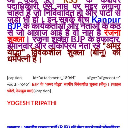
पदाधिकारी ऐसे नाम पर मुहर लगाना
चाहते हैं जो निर्विवादित हो और पार्टी से
जुड़ा भी हो। इन सबके बीच
Kanpur
BJP
के कार्यकर्ताओं और नेताओं के कंठ
से जो आवाज आई है वो नाम है
रंजना
शुक्ला
। रंजना शुक्ला BJP के वफादार,
ईमानदार और लोकप्रिय नेता रहे
"अमर
योद्धा" विवेकशील शुक्ला (बीनू) की
धर्मपत्नी हैं।
[caption id="attachment_18064" align="aligncenter"
width="645"]
BJP के "अमर योद्धा" स्वर्गीय विवेकशील शुक्ला (बीनू)। (फाइल
फोटो, फेसबुक वाल)
[/caption]
YOGESH TRIPATHI
कानपुर। भारतीय जनता पार्टी (BJP) की सेवा करने वाले लोकप्रिय,