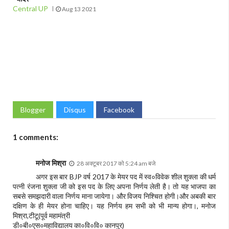
Central UP
Aug 13 2021
Blogger
Disqus
Facebook
1 comments:
मनोज मिश्रा
28 अक्टूबर 2017 को 5:24 am बजे
अगर इस बार BJP वर्ष 2017 के मेयर पद में स्व०विवेक शील शुक्ला की धर्म
पत्नी रंजना शुक्ला जी को इस पद के लिए अपना निर्णय लेती है। तो यह भाजपा का
सबसे समझदारी वाला निर्णय माना जायेगा। और विजय निश्चित होगी।और अबकी बार
दक्षिण के ही मेयर होना चाहिए। यह निर्णय हम सभी को भी मान्य होगा।, मनोज
मिश्रा,टीटू(पूर्व महामंत्री
डी०बी०एस०महाविद्यालय का०वि०वि० कानपुर)