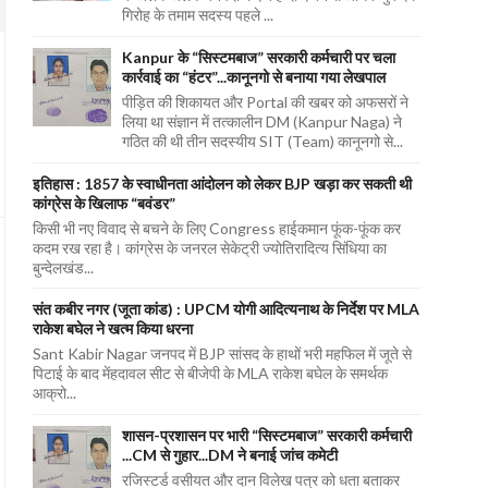
गिरोह के तमाम सदस्य पहले ...
Kanpur के “सिस्टमबाज” सरकारी कर्मचारी पर चला
कार्रवाई का “हंटर”...कानूनगो से बनाया गया लेखपाल
पीड़ित की शिकायत और Portal की खबर को अफसरों ने
लिया था संज्ञान में तत्कालीन DM (Kanpur Naga) ने
गठित की थी तीन सदस्यीय SIT (Team) कानूनगो से...
इतिहास : 1857 के स्वाधीनता आंदोलन को लेकर BJP खड़ा कर सकती थी
कांग्रेस के खिलाफ “बवंडर”
किसी भी नए विवाद से बचने के लिए Congress हाईकमान फूंक-फूंक कर
कदम रख रहा है। कांग्रेस के जनरल सेकेट्री ज्योतिरादित्य सिंधिया का
बुन्देलखंड...
संत कबीर नगर (जूता कांड) : UPCM योगी आदित्यनाथ के निर्देश पर MLA
राकेश बघेल ने खत्म किया धरना
Sant Kabir Nagar जनपद में BJP सांसद के हाथों भरी महफिल में जूते से
पिटाई के बाद मेंहदावल सीट से बीजेपी के MLA राकेश बघेल के समर्थक
आक्रो...
शासन-प्रशासन पर भारी “सिस्टमबाज” सरकारी कर्मचारी
...CM से गुहार...DM ने बनाई जांच कमेटी
रजिस्टर्ड वसीयत और दान विलेख पत्र को धता बताकर