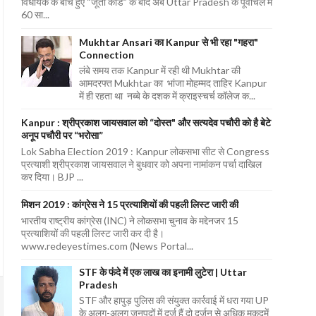
विधायक के बीच हुए “जूता कांड” के बाद अब Uttar Pradesh के पूर्वांचल में
60 सा...
Mukhtar Ansari का Kanpur से भी रहा "गहरा"
Connection
लंबे समय तक Kanpur में रही थी Mukhtar की
आमदरफ्त Mukhtar का भांजा मोहम्मद ताहिर Kanpur
में ही रहता था नब्बे के दशक में क्राइस्चर्च कॉलेज क...
Kanpur : श्रीप्रकाश जायसवाल को “दोस्त" और सत्यदेव पचौरी को है बेटे
अनूप पचौरी पर “भरोसा”
Lok Sabha Election 2019 : Kanpur लोकसभा सीट से Congress
प्रत्याशी श्रीप्रकाश जायसवाल ने बुधवार को अपना नामांकन पर्चा दाखिल
कर दिया। BJP ...
मिशन 2019 : कांग्रेस ने 15 प्रत्याशियों की पहली लिस्ट जारी की
भारतीय राष्ट्रीय कांग्रेस (INC) ने लोकसभा चुनाव के मद्देनजर 15
प्रत्याशियों की पहली लिस्ट जारी कर दी है।
www.redeyestimes.com (News Portal...
STF के फंदे में एक लाख का इनामी लुटेरा | Uttar
Pradesh
STF और हापुड़ पुलिस की संयुक्त कार्रवाई में धरा गया UP
के अलग-अलग जनपदों में दर्ज हैं दो दर्जन से अधिक मुकदमें