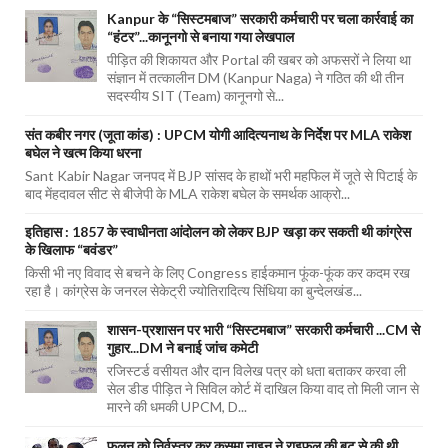
Kanpur के “सिस्टमबाज” सरकारी कर्मचारी पर चला कार्रवाई का
“हंटर”...कानूनगो से बनाया गया लेखपाल
पीड़ित की शिकायत और Portal की खबर को अफसरों ने लिया था
संज्ञान में तत्कालीन DM (Kanpur Naga) ने गठित की थी तीन
सदस्यीय SIT (Team) कानूनगो से...
संत कबीर नगर (जूता कांड) : UPCM योगी आदित्यनाथ के निर्देश पर MLA राकेश
बघेल ने खत्म किया धरना
Sant Kabir Nagar जनपद में BJP सांसद के हाथों भरी महफिल में जूते से पिटाई के
बाद मेंहदावल सीट से बीजेपी के MLA राकेश बघेल के समर्थक आक्रो...
इतिहास : 1857 के स्वाधीनता आंदोलन को लेकर BJP खड़ा कर सकती थी कांग्रेस
के खिलाफ “बवंडर”
किसी भी नए विवाद से बचने के लिए Congress हाईकमान फूंक-फूंक कर कदम रख
रहा है। कांग्रेस के जनरल सेकेट्री ज्योतिरादित्य सिंधिया का बुन्देलखंड...
शासन-प्रशासन पर भारी “सिस्टमबाज” सरकारी कर्मचारी ...CM से
गुहार...DM ने बनाई जांच कमेटी
रजिस्टर्ड वसीयत और दान विलेख पत्र को धता बताकर करवा ली
सेल डीड पीड़ित ने सिविल कोर्ट में दाखिल किया वाद तो मिली जान से
मारने की धमकी UPCM, D...
फूलन को निर्वस्त्र कर कुसुमा नाइन ने राइफल की बट से की थी