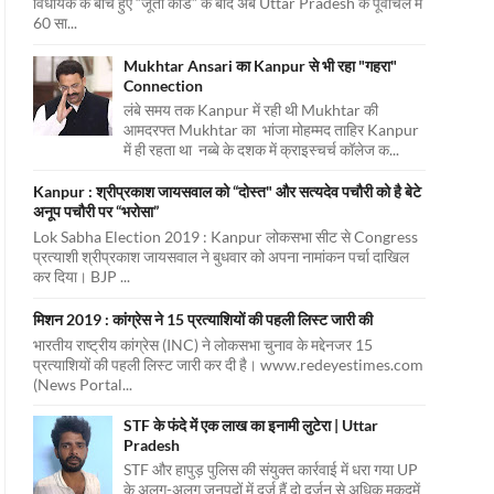
विधायक के बीच हुए “जूता कांड” के बाद अब Uttar Pradesh के पूर्वांचल में
60 सा...
Mukhtar Ansari का Kanpur से भी रहा "गहरा"
Connection
लंबे समय तक Kanpur में रही थी Mukhtar की
आमदरफ्त Mukhtar का भांजा मोहम्मद ताहिर Kanpur
में ही रहता था नब्बे के दशक में क्राइस्चर्च कॉलेज क...
Kanpur : श्रीप्रकाश जायसवाल को “दोस्त" और सत्यदेव पचौरी को है बेटे
अनूप पचौरी पर “भरोसा”
Lok Sabha Election 2019 : Kanpur लोकसभा सीट से Congress
प्रत्याशी श्रीप्रकाश जायसवाल ने बुधवार को अपना नामांकन पर्चा दाखिल
कर दिया। BJP ...
मिशन 2019 : कांग्रेस ने 15 प्रत्याशियों की पहली लिस्ट जारी की
भारतीय राष्ट्रीय कांग्रेस (INC) ने लोकसभा चुनाव के मद्देनजर 15
प्रत्याशियों की पहली लिस्ट जारी कर दी है। www.redeyestimes.com
(News Portal...
STF के फंदे में एक लाख का इनामी लुटेरा | Uttar
Pradesh
STF और हापुड़ पुलिस की संयुक्त कार्रवाई में धरा गया UP
के अलग-अलग जनपदों में दर्ज हैं दो दर्जन से अधिक मुकदमें