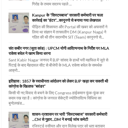
गिरोह के तमाम सदस्य पहले ...
Kanpur के “सिस्टमबाज” सरकारी कर्मचारी पर चला
कार्रवाई का “हंटर”...कानूनगो से बनाया गया लेखपाल
पीड़ित की शिकायत और Portal की खबर को अफसरों ने
लिया था संज्ञान में तत्कालीन DM (Kanpur Naga) ने
गठित की थी तीन सदस्यीय SIT (Team) कानूनगो से...
संत कबीर नगर (जूता कांड) : UPCM योगी आदित्यनाथ के निर्देश पर MLA
राकेश बघेल ने खत्म किया धरना
Sant Kabir Nagar जनपद में BJP सांसद के हाथों भरी महफिल में जूते से
पिटाई के बाद मेंहदावल सीट से बीजेपी के MLA राकेश बघेल के समर्थक
आक्रो...
इतिहास : 1857 के स्वाधीनता आंदोलन को लेकर BJP खड़ा कर सकती थी
कांग्रेस के खिलाफ “बवंडर”
किसी भी नए विवाद से बचने के लिए Congress हाईकमान फूंक-फूंक कर
कदम रख रहा है। कांग्रेस के जनरल सेकेट्री ज्योतिरादित्य सिंधिया का
बुन्देलखंड...
शासन-प्रशासन पर भारी “सिस्टमबाज” सरकारी कर्मचारी
...CM से गुहार...DM ने बनाई जांच कमेटी
रजिस्टर्ड वसीयत और दान विलेख पत्र को धता बताकर