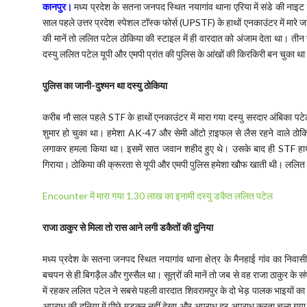
कानपुर।
मध्य प्रदेश के सतना जनपद स्थित नयागांव थाना एरिया में संडे की न
साल पहले उत्तर प्रदेश स्पेशल टॉस्क फोर्स (UPSTF) के हाथों एनकाउंटर में मारे 
की मानें तो ललित पटेल ठोकिया की स्टाइल में ही वारदात को अंजाम देता था। तीन सप्
दस्यु ललित पटेल यूपी और एमपी प्रांत की पुलिस के आंखों की किरकिरी बन चुका थ
पुलिस का जानी-दुश्मन था दस्यु ठोकिया
करीब नौ साल पहले STF के हाथों एनकाउंटर में मारा गया दस्यु सरदार अंबिका प
शुमार हो चुका था। हमेशा AK-47 और सेमी ऑटो ऱाइफल से लैस रहने वाले ठोकि
लगाकर हमला किया था। इसमें सात जवान शहीद हुए थे। उसके बाद ही STF हाथ ध
गिराया। ठोकिया की क्रूरता से यूपी और एमपी पुलिस हमेशा खौफ खाती थी। ललित
Encounter में मारा गया 1.30 लाख का इनामी दस्यु डकैत ललित पटेल
राजा ठाकुर से मिला तो रास आने लगी डकैतों की दुनिया
मध्य प्रदेश के सतना जनपद स्थित नयागांव थाना क्षेत्र के मैनहाई गांव का न
बचपन से ही बिगड़ैल और गुस्सैल था। सूत्रों की मानें तो जब से वह राजा ठाकुर के स
में रहकर ललित पटेल ने सबसे पहली वारदात शिवरामपुर के दो भेड़ पालक भाइयों क
अपराध की दुनिया में पीछे मुड़कर नहीं देखा और अपराध दर अपराध करता चला गया।