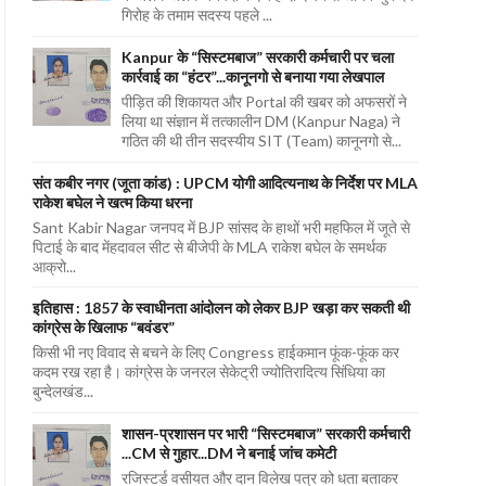
गिरोह के तमाम सदस्य पहले ...
Kanpur के “सिस्टमबाज” सरकारी कर्मचारी पर चला
कार्रवाई का “हंटर”...कानूनगो से बनाया गया लेखपाल
पीड़ित की शिकायत और Portal की खबर को अफसरों ने
लिया था संज्ञान में तत्कालीन DM (Kanpur Naga) ने
गठित की थी तीन सदस्यीय SIT (Team) कानूनगो से...
संत कबीर नगर (जूता कांड) : UPCM योगी आदित्यनाथ के निर्देश पर MLA
राकेश बघेल ने खत्म किया धरना
Sant Kabir Nagar जनपद में BJP सांसद के हाथों भरी महफिल में जूते से
पिटाई के बाद मेंहदावल सीट से बीजेपी के MLA राकेश बघेल के समर्थक
आक्रो...
इतिहास : 1857 के स्वाधीनता आंदोलन को लेकर BJP खड़ा कर सकती थी
कांग्रेस के खिलाफ “बवंडर”
किसी भी नए विवाद से बचने के लिए Congress हाईकमान फूंक-फूंक कर
कदम रख रहा है। कांग्रेस के जनरल सेकेट्री ज्योतिरादित्य सिंधिया का
बुन्देलखंड...
शासन-प्रशासन पर भारी “सिस्टमबाज” सरकारी कर्मचारी
...CM से गुहार...DM ने बनाई जांच कमेटी
रजिस्टर्ड वसीयत और दान विलेख पत्र को धता बताकर