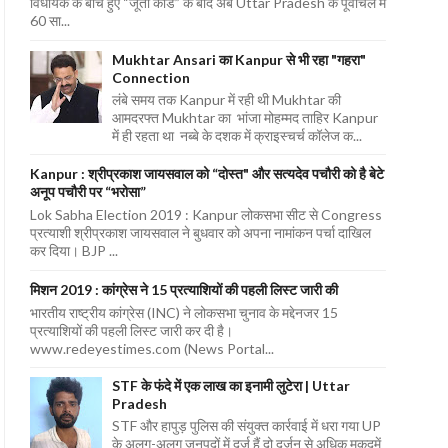
विधायक के बीच हुए “जूता कांड” के बाद अब Uttar Pradesh के पूर्वांचल में
60 सा...
Mukhtar Ansari का Kanpur से भी रहा "गहरा"
Connection
लंबे समय तक Kanpur में रही थी Mukhtar की
आमदरफ्त Mukhtar का भांजा मोहम्मद ताहिर Kanpur
में ही रहता था नब्बे के दशक में क्राइस्चर्च कॉलेज क...
Kanpur : श्रीप्रकाश जायसवाल को “दोस्त" और सत्यदेव पचौरी को है बेटे
अनूप पचौरी पर “भरोसा”
Lok Sabha Election 2019 : Kanpur लोकसभा सीट से Congress
प्रत्याशी श्रीप्रकाश जायसवाल ने बुधवार को अपना नामांकन पर्चा दाखिल
कर दिया। BJP ...
मिशन 2019 : कांग्रेस ने 15 प्रत्याशियों की पहली लिस्ट जारी की
भारतीय राष्ट्रीय कांग्रेस (INC) ने लोकसभा चुनाव के मद्देनजर 15
प्रत्याशियों की पहली लिस्ट जारी कर दी है।
www.redeyestimes.com (News Portal...
STF के फंदे में एक लाख का इनामी लुटेरा | Uttar
Pradesh
STF और हापुड़ पुलिस की संयुक्त कार्रवाई में धरा गया UP
के अलग-अलग जनपदों में दर्ज हैं दो दर्जन से अधिक मुकदमें